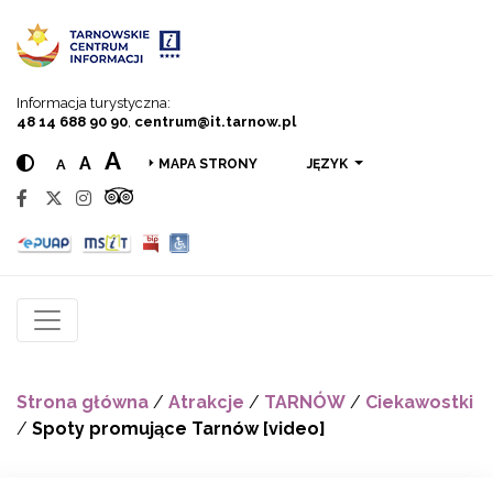
Przejdź do menu
Przejdź do treści
Przejdź do wyszukiwarki
Informacja turystyczna:
48 14 688 90 90
,
centrum@it.tarnow.pl
A
A
A
JĘZYK
MAPA STRONY
Strona główna
/
Atrakcje
/
TARNÓW
/
Ciekawostki
/
Spoty promujące Tarnów [video]