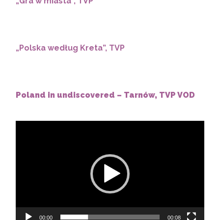
„Gra w miasta”, TVP
„Polska według Kreta”, TVP
Poland in undiscovered – Tarnów, TVP VOD
Odtwarzacz
video
00:00
00:08