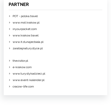
PARTNER
POT - polska.travel
www.mot.krakow.pl
inyourpocket.com
www.krakow.travel
www.it.dunajecbiala.pl
zarabiajnaturystyce.pl
thevisitor.pl
e-krakow.com
www.turystykadzieci.pl
www.event-kalender.pl
cracow-life.com