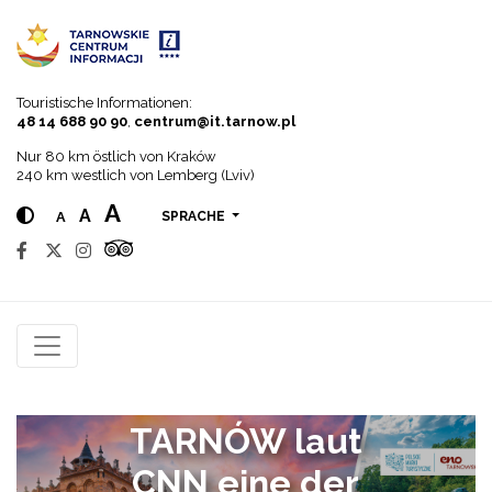
Go to menu
Go to content
Go to search
Touristische Informationen:
48 14 688 90 90
,
centrum@it.tarnow.pl
Nur 80 km östlich von Kraków
240 km westlich von Lemberg (Lviv)
A
A
A
SPRACHE
TARNÓW laut
CNN eine der