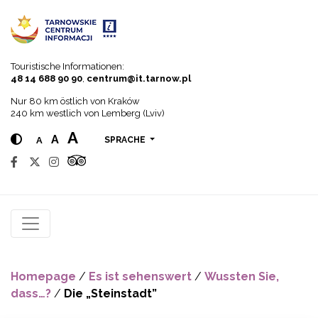
Go to menu
Go to content
Go to search
Touristische Informationen:
48 14 688 90 90
,
centrum@it.tarnow.pl
Nur 80 km östlich von Kraków
240 km westlich von Lemberg (Lviv)
A
A
A
SPRACHE
Homepage
/
Es ist sehenswert
/
Wussten Sie,
dass…?
/
Die „Steinstadt”