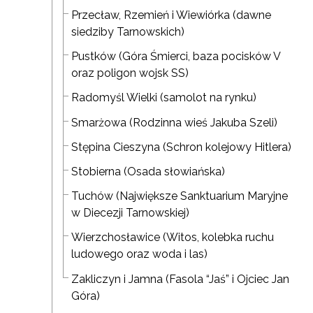
Przecław, Rzemień i Wiewiórka (dawne
siedziby Tarnowskich)
Pustków (Góra Śmierci, baza pocisków V
oraz poligon wojsk SS)
Radomyśl Wielki (samolot na rynku)
Smarżowa (Rodzinna wieś Jakuba Szeli)
Stępina Cieszyna (Schron kolejowy Hitlera)
Stobierna (Osada słowiańska)
Tuchów (Największe Sanktuarium Maryjne
w Diecezji Tarnowskiej)
Wierzchosławice (Witos, kolebka ruchu
ludowego oraz woda i las)
Zakliczyn i Jamna (Fasola “Jaś” i Ojciec Jan
Góra)