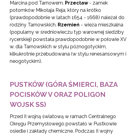
Marcina pod Tarnowem.
Przecław
- zamek
potomków Mikołaja Reja, który na krótko
(prawdopodobnie w latach 1654 - 1668) należał do
rodziny Tarnowskich.
Rzemień
- wieża mieszkalna
(popularny w średniowieczu typ warownej siedziby
rycerskiej) powstała prawdopodobnie w połowie XV
w. dla Tarnowskich w stylu późnogotyckim,
kilkukrotnie przebudowana (w stylu renesansowym i
neogotyckim).
PUSTKÓW (GÓRA ŚMIERCI, BAZA
POCISKÓW V ORAZ POLIGON
WOJSK SS)
Przed II wojną światową w ramach Centralnego
Okręgu Przemysłowego powstało w Pustkowie
osiedle i zakłady chemiczne. Podczas II wojny