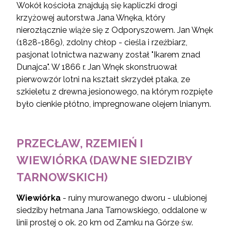
Wokół kościoła znajdują się kapliczki drogi
krzyżowej autorstwa Jana Wnęka, który
nierozłącznie wiąże się z Odporyszowem. Jan Wnęk
(1828-1869), zdolny chłop - cieśla i rzeźbiarz,
pasjonat lotnictwa nazwany został "Ikarem znad
Dunajca". W 1866 r. Jan Wnęk skonstruował
pierwowzór lotni na kształt skrzydeł ptaka, ze
szkieletu z drewna jesionowego, na którym rozpięte
było cienkie płótno, impregnowane olejem lnianym.
PRZECŁAW, RZEMIEŃ I
WIEWIÓRKA (DAWNE SIEDZIBY
TARNOWSKICH)
Wiewiórka
- ruiny murowanego dworu - ulubionej
siedziby hetmana Jana Tarnowskiego, oddalone w
linii prostej o ok. 20 km od Zamku na Górze św.