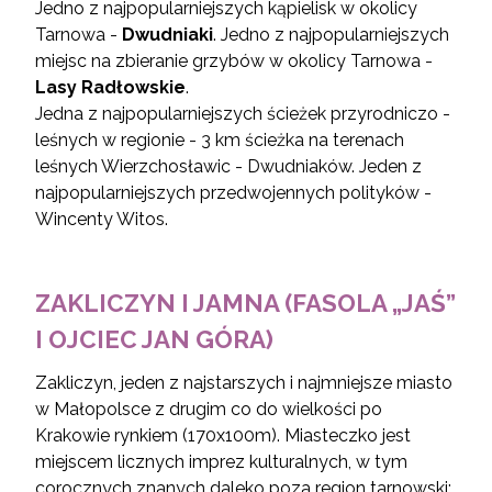
Jedno z najpopularniejszych kąpielisk w okolicy
Tarnowa -
Dwudniaki
. Jedno z najpopularniejszych
miejsc na zbieranie grzybów w okolicy Tarnowa -
Lasy Radłowskie
.
Jedna z najpopularniejszych ścieżek przyrodniczo -
leśnych w regionie - 3 km ścieżka na terenach
leśnych Wierzchosławic - Dwudniaków. Jeden z
najpopularniejszych przedwojennych polityków -
Wincenty Witos.
ZAKLICZYN I JAMNA (FASOLA „JAŚ”
I OJCIEC JAN GÓRA)
Zakliczyn, jeden z najstarszych i najmniejsze miasto
w Małopolsce z drugim co do wielkości po
Krakowie rynkiem (170x100m). Miasteczko jest
miejscem licznych imprez kulturalnych, w tym
corocznych znanych daleko poza region tarnowski: