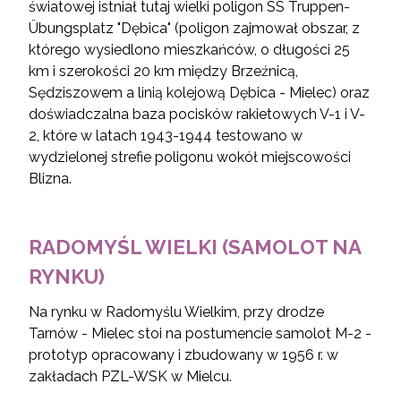
światowej istniał tutaj wielki poligon SS Truppen-
Übungsplatz "Dębica" (poligon zajmował obszar, z
którego wysiedlono mieszkańców, o długości 25
km i szerokości 20 km między Brzeźnicą,
Sędziszowem a linią kolejową Dębica - Mielec) oraz
doświadczalna baza pocisków rakietowych V-1 i V-
2, które w latach 1943-1944 testowano w
wydzielonej strefie poligonu wokół miejscowości
Blizna.
RADOMYŚL WIELKI (SAMOLOT NA
RYNKU)
Na rynku w Radomyślu Wielkim, przy drodze
Tarnów - Mielec stoi na postumencie samolot M-2 -
prototyp opracowany i zbudowany w 1956 r. w
zakładach PZL-WSK w Mielcu.