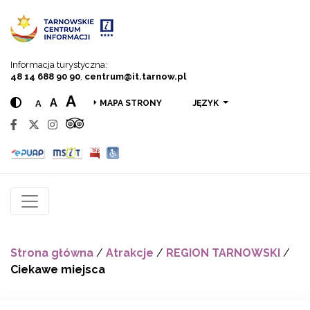
Przejdź do menu
Przejdź do treści
Przejdź do wyszukiwarki
Informacja turystyczna:
48 14 688 90 90
,
centrum@it.tarnow.pl
A
A
A
JĘZYK
MAPA STRONY
Strona główna
/
Atrakcje
/
REGION TARNOWSKI
/
Ciekawe miejsca