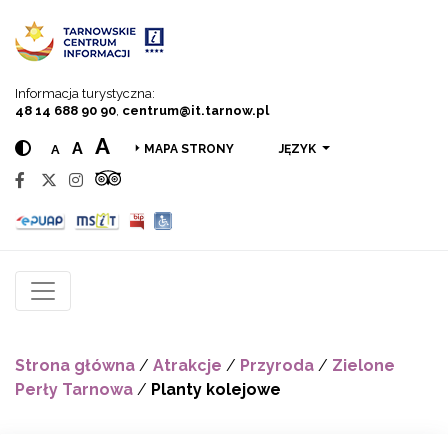
Przejdź do menu
Przejdź do treści
Przejdź do wyszukiwarki
Informacja turystyczna:
48 14 688 90 90
,
centrum@it.tarnow.pl
A
A
A
JĘZYK
MAPA STRONY
Strona główna
/
Atrakcje
/
Przyroda
/
Zielone
Perły Tarnowa
/
Planty kolejowe