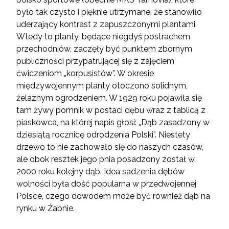
było tak czysto i pięknie utrzymane, że stanowiło
uderzający kontrast z zapuszczonymi plantami.
Wtedy to planty, będące niegdyś postrachem
przechodniów, zaczęły być punktem zbornym
publiczności przypatrującej się z zajęciem
ćwiczeniom „korpusistów”. W okresie
międzywojennym planty otoczono solidnym,
żelaznym ogrodzeniem. W 1929 roku pojawiła się
tam żywy pomnik w postaci dębu wraz z tablicą z
piaskowca, na której napis głosi: „Dąb zasadzony w
dziesiątą rocznicę odrodzenia Polski”. Niestety
drzewo to nie zachowało się do naszych czasów,
ale obok resztek jego pnia posadzony został w
2000 roku kolejny dąb. Idea sadzenia dębów
wolności była dość popularna w przedwojennej
Polsce, czego dowodem może być również dąb na
rynku w Żabnie.