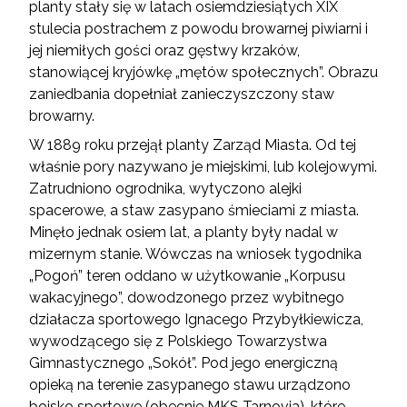
planty stały się w latach osiemdziesiątych XIX
stulecia postrachem z powodu browarnej piwiarni i
jej niemiłych gości oraz gęstwy krzaków,
stanowiącej kryjówkę „mętów społecznych”. Obrazu
zaniedbania dopełniał zanieczyszczony staw
browarny.
W 1889 roku przejął planty Zarząd Miasta. Od tej
właśnie pory nazywano je miejskimi, lub kolejowymi.
Zatrudniono ogrodnika, wytyczono alejki
spacerowe, a staw zasypano śmieciami z miasta.
Minęło jednak osiem lat, a planty były nadal w
mizernym stanie. Wówczas na wniosek tygodnika
„Pogoń” teren oddano w użytkowanie „Korpusu
wakacyjnego”, dowodzonego przez wybitnego
działacza sportowego Ignacego Przybyłkiewicza,
wywodzącego się z Polskiego Towarzystwa
Gimnastycznego „Sokół”. Pod jego energiczną
opieką na terenie zasypanego stawu urządzono
boisko sportowe (obecnie MKS Tarnovia), które