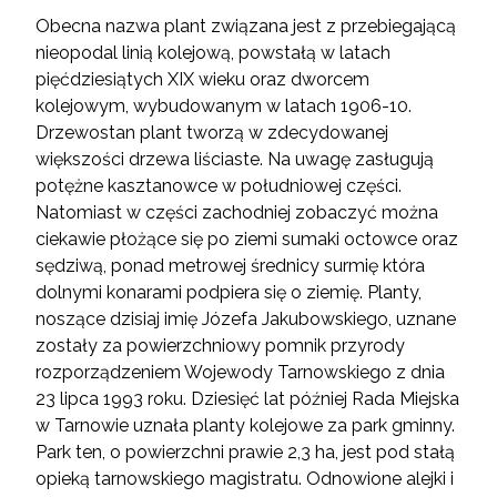
Obecna nazwa plant związana jest z przebiegającą
nieopodal linią kolejową, powstałą w latach
pięćdziesiątych XIX wieku oraz dworcem
kolejowym, wybudowanym w latach 1906-10.
Drzewostan plant tworzą w zdecydowanej
większości drzewa liściaste. Na uwagę zasługują
potężne kasztanowce w południowej części.
Natomiast w części zachodniej zobaczyć można
ciekawie płożące się po ziemi sumaki octowce oraz
sędziwą, ponad metrowej średnicy surmię która
dolnymi konarami podpiera się o ziemię. Planty,
noszące dzisiaj imię Józefa Jakubowskiego, uznane
zostały za powierzchniowy pomnik przyrody
rozporządzeniem Wojewody Tarnowskiego z dnia
23 lipca 1993 roku. Dziesięć lat później Rada Miejska
w Tarnowie uznała planty kolejowe za park gminny.
Park ten, o powierzchni prawie 2,3 ha, jest pod stałą
opieką tarnowskiego magistratu. Odnowione alejki i