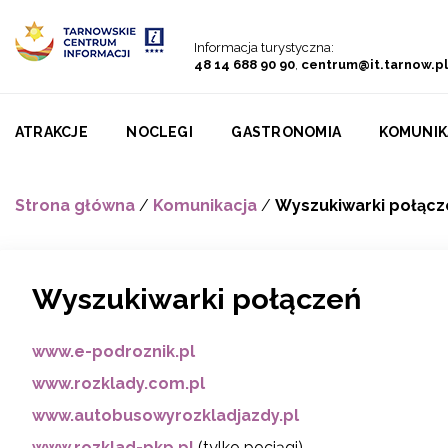
Przejdź do menu
Przejdź do treści
Przejdź do wyszukiwarki
Informacja turystyczna:
48 14 688 90 90
,
centrum@it.tarnow.pl
ATRAKCJE
NOCLEGI
GASTRONOMIA
KOMUNIK
Strona główna
/
Komunikacja
/
Wyszukiwarki połącz
Wyszukiwarki połączeń
www.e-podroznik.pl
www.rozklady.com.pl
www.autobusowyrozkladjazdy.pl
www.rozklad-pkp.pl
(tylko pociągi)