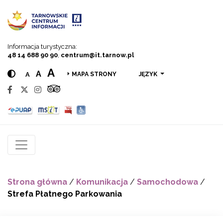
Przejdź do menu
Przejdź do treści
Przejdź do wyszukiwarki
Informacja turystyczna:
48 14 688 90 90
,
centrum@it.tarnow.pl
A
A
A
JĘZYK
MAPA STRONY
Strona główna
/
Komunikacja
/
Samochodowa
/
Strefa Płatnego Parkowania