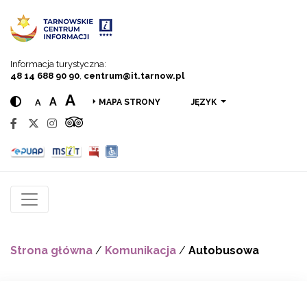
Przejdź do menu
Przejdź do treści
Przejdź do wyszukiwarki
Informacja turystyczna:
48 14 688 90 90
,
centrum@it.tarnow.pl
A
A
A
JĘZYK
MAPA STRONY
Strona główna
/
Komunikacja
/
Autobusowa