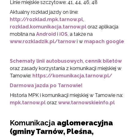
Linie miejskie szczytowe: 41, 44, 46, 48
Aktualny rozkład jazdy on line:
http://rozklad.mpk.tarnow.pl
,
rozklad.komunikacja.tarnow.pl
oraz aplikacja
mobilna na
Android
i
iOS
, a także na
www.rozkladzik.pl/tarnow
i w
mapach google
Schematy linii autobusowych
,
cennik biletów
oraz zasady korzystania z komunikacji miejskiej w
Tarnowie:
https://komunikacja.tarnow.pl/
Darmowa jazda po Tarnowie!
Historia MPK i komunikacji miejskiej w Tarnowie na:
mpk.tarnow.pl
oraz
www.tarnowskieinfo.pl
Komunikacja
aglomeracyjna
(gminy Tarnów, Pleśna,