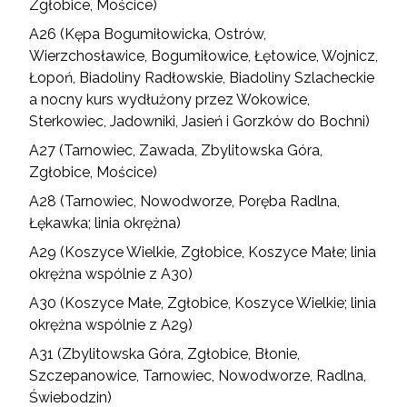
Zgłobice, Mościce)
A26 (Kępa Bogumiłowicka, Ostrów,
Wierzchosławice, Bogumiłowice, Łętowice, Wojnicz,
Łopoń, Biadoliny Radłowskie, Biadoliny Szlacheckie
a nocny kurs wydłużony przez Wokowice,
Sterkowiec, Jadowniki, Jasień i Gorzków do Bochni)
A27 (Tarnowiec, Zawada, Zbylitowska Góra,
Zgłobice, Mościce)
A28 (Tarnowiec, Nowodworze, Poręba Radlna,
Łękawka; linia okrężna)
A29 (Koszyce Wielkie, Zgłobice, Koszyce Małe; linia
okrężna wspólnie z A30)
A30 (Koszyce Małe, Zgłobice, Koszyce Wielkie; linia
okrężna wspólnie z A29)
A31 (Zbylitowska Góra, Zgłobice, Błonie,
Szczepanowice, Tarnowiec, Nowodworze, Radlna,
Świebodzin)