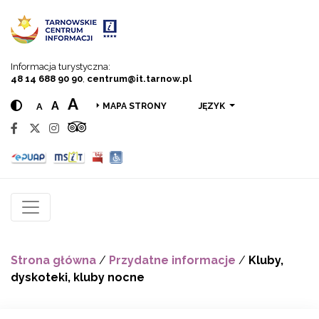
Przejdź do menu
Przejdź do treści
Przejdź do wyszukiwarki
Informacja turystyczna:
48 14 688 90 90
,
centrum@it.tarnow.pl
A
A
A
JĘZYK
MAPA STRONY
Strona główna
/
Przydatne informacje
/
Kluby,
dyskoteki, kluby nocne