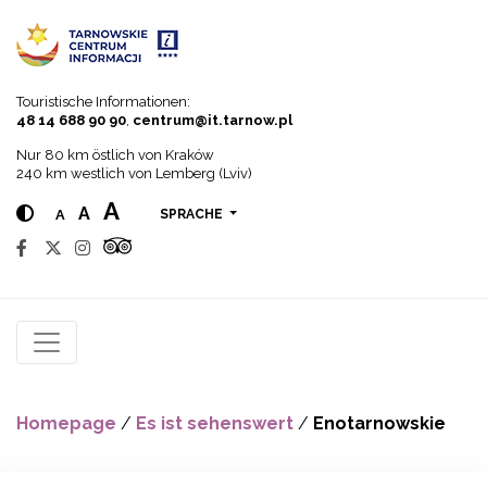
Go to menu
Go to content
Go to search
Touristische Informationen:
48 14 688 90 90
,
centrum@it.tarnow.pl
Nur 80 km östlich von Kraków
240 km westlich von Lemberg (Lviv)
A
A
A
SPRACHE
Homepage
/
Es ist sehenswert
/
Enotarnowskie