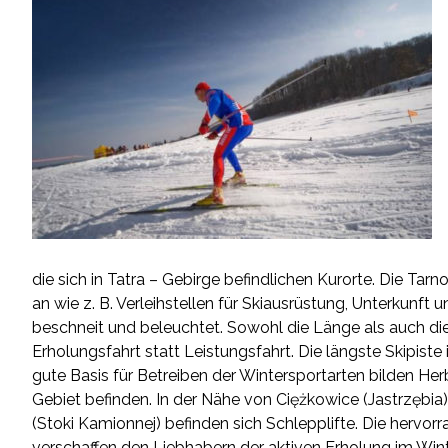
die sich in Tatra – Gebirge befindlichen Kurorte. Die Tarn
an wie z. B. Verleihstellen für Skiausrüstung, Unterkunft
beschneit und beleuchtet. Sowohl die Länge als auch die
Erholungsfahrt statt Leistungsfahrt. Die längste Skipist
gute Basis für Betreiben der Wintersportarten bilden He
Gebiet befinden. In der Nähe von Ciężkowice (Jastrzębia
(Stoki Kamionnej) befinden sich Schlepplifte. Die her
verschaffen den Liebhabern der aktiven Erholung im Winte