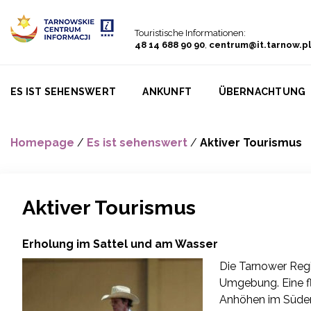
Go to menu
Go to content
Go to search
Touristische Informationen:
48 14 688 90 90
,
centrum@it.tarnow.pl
ES IST SEHENSWERT
ANKUNFT
ÜBERNACHTUNG
Homepage
/
Es ist sehenswert
/
Aktiver Tourismus
Aktiver Tourismus
Erholung im Sattel und am Wasser
Die Tarnower Regio
Umgebung. Eine f
Anhöhen im Süden