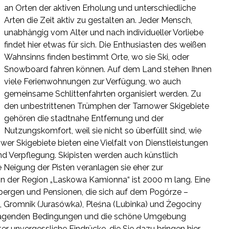
an Orten der aktiven Erholung und unterschiedliche
Arten die Zeit aktiv zu gestalten an. Jeder Mensch,
unabhängig vom Alter und nach individueller Vorliebe
findet hier etwas für sich. Die Enthusiasten des weißen
Wahnsinns finden bestimmt Orte, wo sie Ski, oder
Snowboard fahren können. Auf dem Land stehen Ihnen
viele Ferienwohnungen zur Verfügung, wo auch
gemeinsame Schlittenfahrten organisiert werden. Zu
den unbestrittenen Trümphen der Tarnower Skigebiete
gehören die stadtnahe Entfernung und der
Nutzungskomfort, weil sie nicht so überfüllt sind, wie
ower Skigebiete bieten eine Vielfalt von Dienstleistungen
 und Verpflegung. Skipisten werden auch künstlich
 Neigung der Pisten veranlagen sie eher zur
e in der Region „Laskowa Kamionna“ ist 2000 m lang. Eine
rbergen und Pensionen, die sich auf dem Pogórze –
), Gromnik (Jurasówka), Pleśna (Lubinka) und Żegociny
vorragenden Bedingungen und die schöne Umgebung
r unvergessliche Eindrücke, die Sie dazu bringen hier