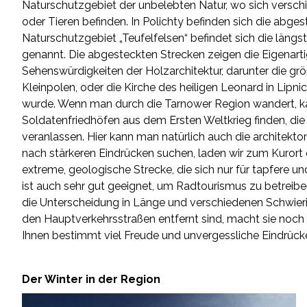
Naturschutzgebiet der unbelebten Natur, wo sich versc
oder Tieren befinden. In Polichty befinden sich die abge
Naturschutzgebiet „Teufelfelsen“ befindet sich die längs
genannt. Die abgesteckten Strecken zeigen die Eigenarti
Sehenswürdigkeiten der Holzarchitektur, darunter die gr
Kleinpolen, oder die Kirche des heiligen Leonard in Li
wurde. Wenn man durch die Tarnower Region wandert, 
Soldatenfriedhöfen aus dem Ersten Weltkrieg finden, 
veranlassen. Hier kann man natürlich auch die architek
nach stärkeren Eindrücken suchen, laden wir zum Kurort d
extreme, geologische Strecke, die sich nur für tapfere 
ist auch sehr gut geeignet, um Radtourismus zu betreibe
die Unterscheidung in Länge und verschiedenen Schwier
den Hauptverkehrsstraßen entfernt sind, macht sie noch 
Ihnen bestimmt viel Freude und unvergessliche Eindrück
Der Winter in der Region