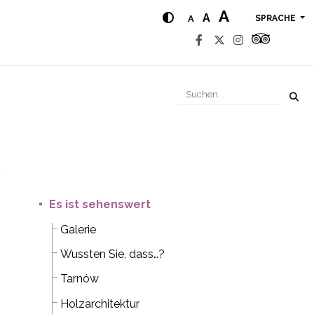
A
A
A
SPRACHE
Es ist sehenswert
Galerie
Wussten Sie, dass…?
Tarnów
Holzarchitektur