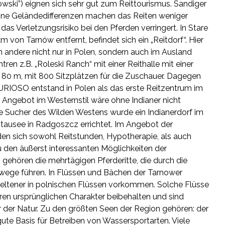
wski”) eignen sich sehr gut zum Reittourismus. Sandiger
ine Geländedifferenzen machen das Reiten weniger
as Verletzungsrisiko bei den Pferden verringert. In Stare
m von Tarnów entfernt, befindet sich ein „Reitdorf“. Hier
h andere nicht nur in Polen, sondern auch im Ausland
ren z.B. „Roleski Ranch“ mit einer Reithalle mit einer
80 m, mit 800 Sitzplätzen für die Zuschauer. Dagegen
URIOSO entstand in Polen als das erste Reitzentrum im
as Angebot im Westernstil wäre ohne Indianer nicht
die Sucher des Wilden Westens wurde ein Indianerdorf im
tausee in Radgoszcz errichtet. Im Angebot der
den sich sowohl Reitstunden, Hypotherapie, als auch
Zu den äußerst interessanten Möglichkeiten der
 gehören die mehrtägigen Pferderitte, die durch die
ege führen. In Flüssen und Bächen der Tarnower
seltener in polnischen Flüssen vorkommen. Solche Flüsse
ren ursprünglichen Charakter beibehalten und sind
r der Natur. Zu den größten Seen der Region gehören: der
te Basis für Betreiben von Wassersportarten. Viele