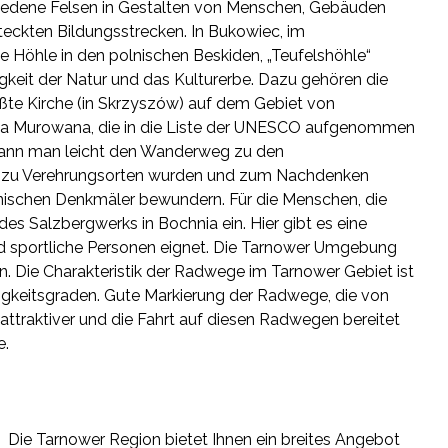
hiedene Felsen in Gestalten von Menschen, Gebäuden
steckten Bildungsstrecken. In Bukowiec, im
te Höhle in den polnischen Beskiden, „Teufelshöhle“
gkeit der Natur und das Kulturerbe. Dazu gehören die
ößte Kirche (in Skrzyszów) auf dem Gebiet von
pnica Murowana, die in die Liste der UNESCO aufgenommen
kann man leicht den Wanderweg zu den
die zu Verehrungsorten wurden und zum Nachdenken
tonischen Denkmäler bewundern. Für die Menschen, die
es Salzbergwerks in Bochnia ein. Hier gibt es eine
und sportliche Personen eignet. Die Tarnower Umgebung
n. Die Charakteristik der Radwege im Tarnower Gebiet ist
igkeitsgraden. Gute Markierung der Radwege, die von
attraktiver und die Fahrt auf diesen Radwegen bereitet
e.
Die Tarnower Region bietet Ihnen ein breites Angebot