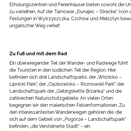
Erholungszentren und Ferienhäuser bieten sowohl die Unt
zu verleihen. Auf der Tarnower „Dunajec – Strecke“, (v
Festungen in Wytrzyszczka, Czchów und Melsztyn bewundern
ungarischer Weg verlief.
Zu Fuß und mit dem Rad
Ein überwiegender Teil der Wander- und Radwege führt
die Touristen in den südlichen Teil der Region. Hier
befinden sich drei Landschaftsparks: der „Wiśnicko –
Lipnicki Park“, der „Ciężkowicko – Rożnowski Park“, der
Landschaftspark der „Gebirgskette Brzanka“ und die
zahlreichen Naturschutzgebiete. An vielen Orten
begegnen wir den malerischen Felsenformationen. Zu
den interessantesten Wanderwegen gehören die, die
sich auf dem Gebiet von „Pogórze – Landschaftspark“
befinden: „die Versteinerte Stadt“ – ein