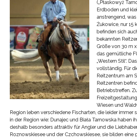
(„Płaskowyż Tarno
Erdboden und kle
anstrengend, was d
Żukowice, nur 15 k
befinden sich auc
bekannten Reitzent
Größe von 30 m x 
das gemütliche F
„Western Stil“. D
vollständig. Für 
Reitzentrum am S
Reitzentren befin
Betriebstreffen. 
Freizeitgestaltung
Wiesen und Waldw
Region leben verschiedene Fischarten, die leider immer 
in der Region wie: Dunajec und Biała Tarnowska haben ih
deshalb besonders attraktiv für Angler und die Liebhabe
Roznowskiesee und der Czchowskiesee, sie bilden eine gu