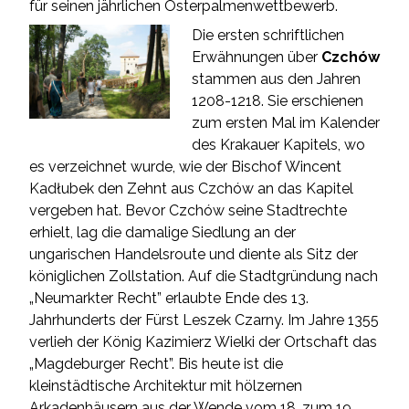
für seinen jährlichen Osterpalmenwettbewerb.
Die ersten schriftlichen
Erwähnungen über
Czchów
stammen aus den Jahren
1208-1218. Sie erschienen
zum ersten Mal im Kalender
des Krakauer Kapitels, wo
es verzeichnet wurde, wie der Bischof Wincent
Kadłubek den Zehnt aus Czchów an das Kapitel
vergeben hat. Bevor Czchów seine Stadtrechte
erhielt, lag die damalige Siedlung an der
ungarischen Handelsroute und diente als Sitz der
königlichen Zollstation. Auf die Stadtgründung nach
„Neumarkter Recht” erlaubte Ende des 13.
Jahrhunderts der Fürst Leszek Czarny. Im Jahre 1355
verlieh der König Kazimierz Wielki der Ortschaft das
„Magdeburger Recht”. Bis heute ist die
kleinstädtische Architektur mit hölzernen
Arkadenhäusern aus der Wende vom 18. zum 19.