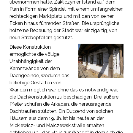
übernommen hatte. Zakliczyn entstand auf dem
Plan in Form einer Spindel, mit einem umfangreichen
rechteckigen Marktplatz und mit den von seinen
Ecken hinaus führenden Straßen. Die ursprüngliche
hölzerne Bebauung der Stadt war einzigartig, von
neun Strebepfeilern gestützt.
Diese Konstruktion
ermöglichte die völlige
Unabhängigkeit der
Kammwände von dem
Dachgebinde, wodurch das
beliebige Gestalten von
Wänden möglich war, ohne das es notwendig war,
die Dachkonstruktion zu beschädigen. Drei äußere
Pfeiler schufen die Arkaden, die herausragende
Dachtraufen stützten. Ein Dutzend von solchen
Häusern aus dem 19. Jh. ist bis heute an der
Mickiewicz- und Malczewskistraße erhalten
geblieben u.a. „das Haus zur Waage”, in dem sich die