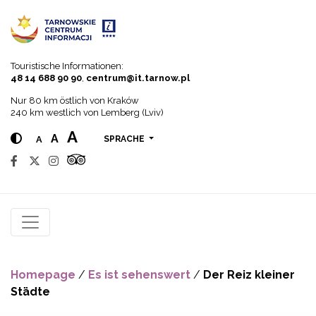
Go to menu
Go to content
Go to search
Touristische Informationen:
48 14 688 90 90
,
centrum@it.tarnow.pl
Nur 80 km östlich von Kraków
240 km westlich von Lemberg (Lviv)
A
A
A
SPRACHE
Homepage
/
Es ist sehenswert
/
Der Reiz kleiner
Städte