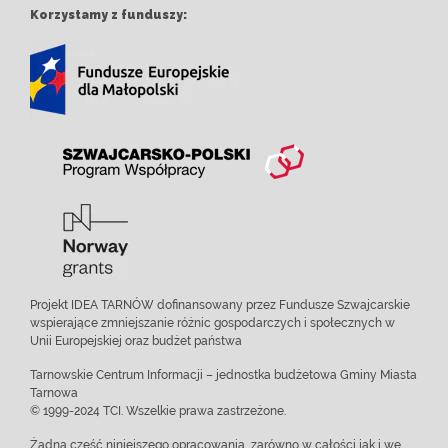
Korzystamy z funduszy:
Projekt IDEA TARNÓW dofinansowany przez Fundusze Szwajcarskie
wspierające zmniejszanie różnic gospodarczych i społecznych w
Unii Europejskiej oraz budżet państwa
Tarnowskie Centrum Informacji – jednostka budżetowa Gminy Miasta
Tarnowa
© 1999-2024 TCI. Wszelkie prawa zastrzeżone.
Żadna część niniejszego opracowania, zarówno w całości jak i we