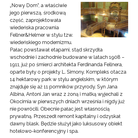
„Nowy Dom”, a właściwie
jego pierwszą, środkową
część, zaprojektowała
wiedeńska pracownia
Fellner&Helmer w stylu tzw.
wiedeńskiego modernizmu.
Pałac powstawał etapami, stąd skrzydła
wschodnie i zachodnie budowane w latach 1908 –
1911, już po śmierci architekta Ferdinanda Fellnera,
oparte były o projekty L. Simony. Kompleks otacza
14 hektarowy park w stylu angielskim, w którym
znajduje się aż 11 pomników przyrody. Syn Jana
Albina, Antoni Jan wraz z żoną i matką wyjechali z
Okocimia w pierwszych dniach września i nigdy już
nie powrócili. Obecnie pałac jest własnością
prywatną. Przeszedł remont kapitalny i odzyskał
dawny blask. Będzie służył jako luksusowy obiekt
hotelowo-konferencyjny i spa.