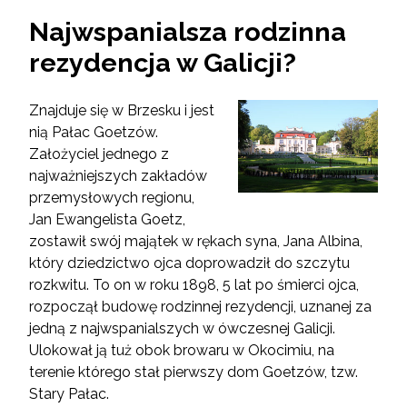
Najwspanialsza rodzinna
rezydencja w Galicji?
Znajduje się w Brzesku i jest
nią Pałac Goetzów.
Założyciel jednego z
najważniejszych zakładów
przemysłowych regionu,
Jan Ewangelista Goetz,
zostawił swój majątek w rękach syna, Jana Albina,
który dziedzictwo ojca doprowadził do szczytu
rozkwitu. To on w roku 1898, 5 lat po śmierci ojca,
rozpoczął budowę rodzinnej rezydencji, uznanej za
jedną z najwspanialszych w ówczesnej Galicji.
Ulokował ją tuż obok browaru w Okocimiu, na
terenie którego stał pierwszy dom Goetzów, tzw.
Stary Pałac.