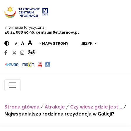
Przejdź do menu
Przejdź do treści
Przejdź do wyszukiwarki
Informacja turystyczna:
48 14 688 90 90
,
centrum@it.tarnow.pl
A
A
A
JĘZYK
MAPA STRONY
Strona główna
/
Atrakcje
/
Czy wiesz gdzie jest …
/
Najwspanialsza rodzinna rezydencja w Galicji?