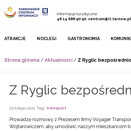
Przejdź do menu
Przejdź do treści
Przejdź do wyszukiwarki
Informacja turystyczna:
48 14 688 90 90
,
centrum@it.tarnow.pl
ATRAKCJE
NOCLEGI
GASTRONOMIA
KOMUNIK
Strona główna
/
Aktualności
/
Z Ryglic bezpośredni
Z Ryglic bezpośred
, Tagi:
transport
23 lutego 2021
Prowadzę rozmowy z Prezesem firmy Voyager Transport
Wojtarowiczem, aby umożliwić naszym mieszkańcom b