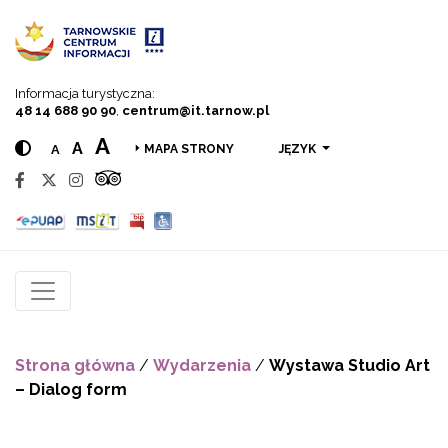
Przejdź do menu
Przejdź do treści
Przejdź do wyszukiwarki
Informacja turystyczna:
48 14 688 90 90
,
centrum@it.tarnow.pl
A
A
A
JĘZYK
MAPA STRONY
Strona główna
/
Wydarzenia
/
Wystawa Studio Art
– Dialog form