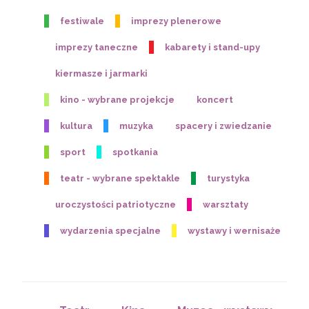
festiwale
imprezy plenerowe
imprezy taneczne
kabarety i stand-upy
kiermasze i jarmarki
kino - wybrane projekcje
koncert
kultura
muzyka
spacery i zwiedzanie
sport
spotkania
teatr - wybrane spektakle
turystyka
uroczystości patriotyczne
warsztaty
wydarzenia specjalne
wystawy i wernisaże