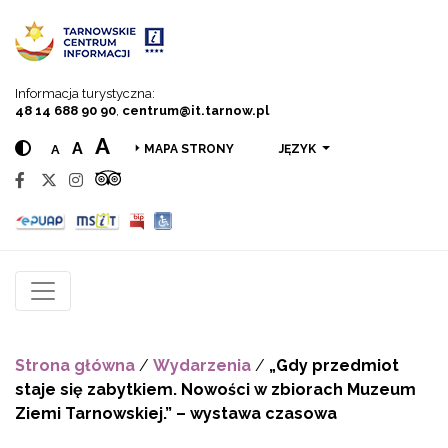
Przejdź do menu
Przejdź do treści
Przejdź do wyszukiwarki
Informacja turystyczna:
48 14 688 90 90
,
centrum@it.tarnow.pl
A
A
A
JĘZYK
MAPA STRONY
Strona główna
/
Wydarzenia
/
„Gdy przedmiot
staje się zabytkiem. Nowości w zbiorach Muzeum
Ziemi Tarnowskiej.” – wystawa czasowa