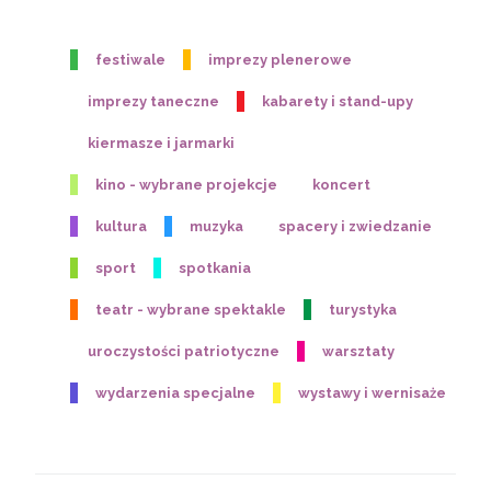
festiwale
imprezy plenerowe
imprezy taneczne
kabarety i stand-upy
kiermasze i jarmarki
kino - wybrane projekcje
koncert
kultura
muzyka
spacery i zwiedzanie
sport
spotkania
teatr - wybrane spektakle
turystyka
uroczystości patriotyczne
warsztaty
wydarzenia specjalne
wystawy i wernisaże