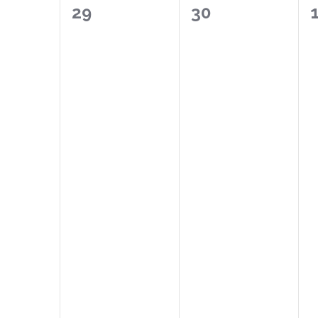
0
0
29
30
wydarzeń,
wydarzeń,