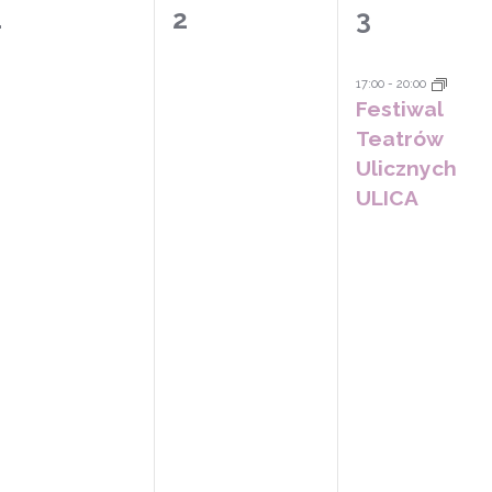
0
0
1
1
2
3
wydarzeń,
wydarzeń,
wydarzeni
17:00
-
20:00
Festiwal
Teatrów
Ulicznych
ULICA