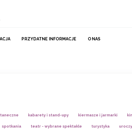
ACJA
PRZYDATNE INFORMACJE
O NAS
 taneczne
kabarety i stand-upy
kiermasze i jarmarki
ki
spotkania
teatr - wybrane spektakle
turystyka
uroczy