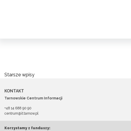
Nawigacja
Starsze wpisy
po
KONTAKT
wpisach
Tarnowskie Centrum Informacji
+48 14 688 90 90
centrum@it.tarnow.pl
Korzystamy z funduszy: