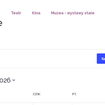
Teatr
Kina
Muzea - wystawy stałe
e
S
2026
CZW.
PT.