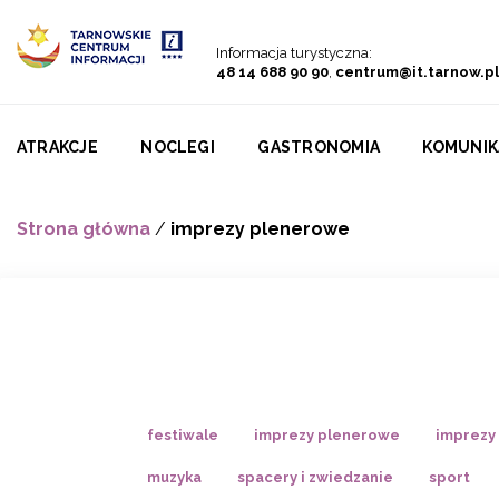
Przejdź do menu
Przejdź do treści
Przejdź do wyszukiwarki
Informacja turystyczna:
48 14 688 90 90
,
centrum@it.tarnow.pl
ATRAKCJE
NOCLEGI
GASTRONOMIA
KOMUNIK
Strona główna
/
imprezy plenerowe
festiwale
imprezy plenerowe
imprezy
muzyka
spacery i zwiedzanie
sport