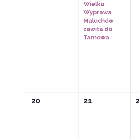
Wielka
Wyprawa
Maluchów
zawita do
Tarnowa
0
0
20
21
wydarzeń,
wydarzeń,