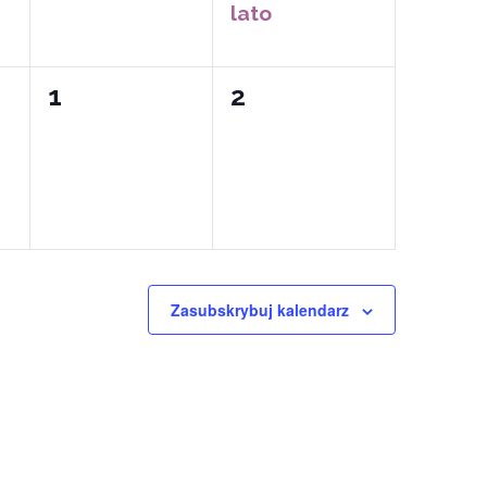
lato
0
0
1
2
wydarzeń,
wydarzeń,
Zasubskrybuj kalendarz