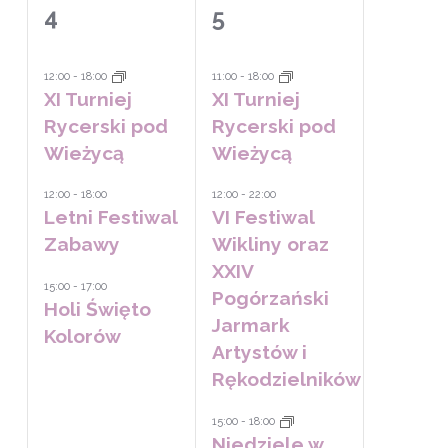
5
5
4
5
e,
wydarzeń,
wydarzeń,
12:00
-
18:00
11:00
-
18:00
XI Turniej
XI Turniej
Rycerski pod
Rycerski pod
Wieżycą
Wieżycą
12:00
-
18:00
12:00
-
22:00
Letni Festiwal
VI Festiwal
Zabawy
Wikliny oraz
XXIV
15:00
-
17:00
Pogórzański
Holi Święto
Jarmark
Kolorów
Artystów i
Rękodzielników
15:00
-
18:00
Niedziele w