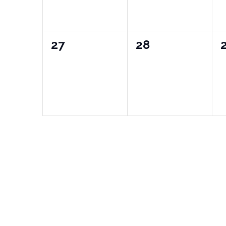
0
0
27
28
wydarzeń,
wydarzeń,