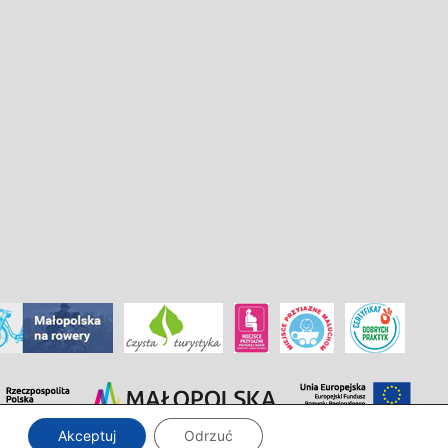
Akceptuj
Odrzuć
Zaprojektowanie i wdrożenie:
InTechHouse.com