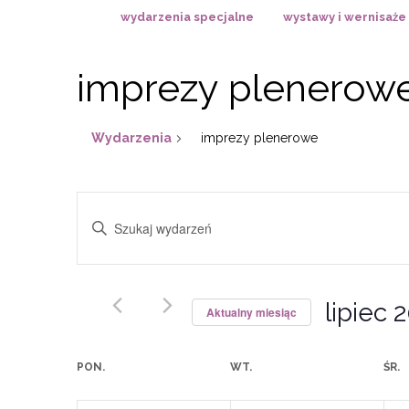
wydarzenia specjalne
wystawy i wernisaże
imprezy plenerow
Wydarzenia
imprezy plenerowe
Wydarzenia
Wpisz
Nawigacja
słowo
po
kluczowe.
wyszukiwaniu
Szukaj
i
lipiec 
wg
Aktualny miesiąc
widokach
słowa
Wybierz
kluczowego
datę.
Kalendarz
PON.
WT.
ŚR.
Wydarzenia.
Wydarzenia