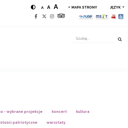
A
A
A
JĘZYK
MAPA STRONY
no - wybrane projekcje
koncert
kultura
stości patriotyczne
warsztaty