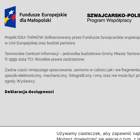
Projekt IDEA TARNÓW dofinansowany przez Fundusze Szwajcarskie wspierają
w Unii Europejskiej oraz budżet państwa
Tarnowskie Centrum Informacji – jednostka budżetowa Gminy Miasta Tarnow
© 1999-2024 TCI. Wszelkie prawa zastrzeżone.
Żadna część niniejszego opracowania, zarówno w całości jak i we fragment
sposób elektroniczny, mechaniczny, fotograficzny i inny oraz nie może być
zgody Wydawcy.
Deklaracja dostępności
Używamy ciasteczek, aby zapewnić najle
Możesz dowiedzieć się więcej o tym, z j