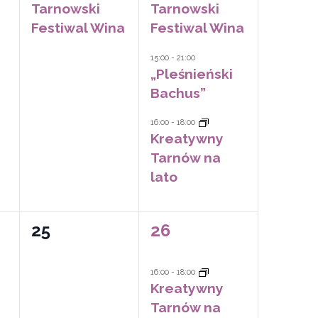
Tarnowski
Tarnowski
Festiwal Wina
Festiwal Wina
15:00
-
21:00
„Pleśnieński
Bachus”
16:00
-
18:00
Kreatywny
Tarnów na
lato
0
1
25
26
wydarzeń,
wydarzenie,
16:00
-
18:00
Kreatywny
Tarnów na