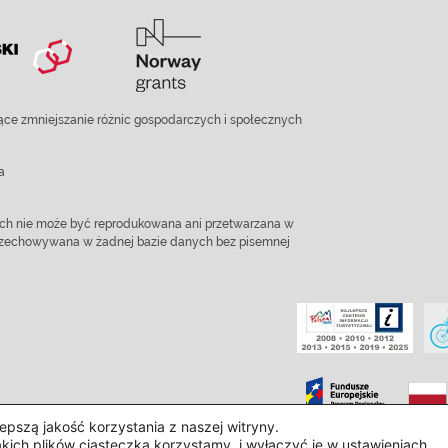
ce zmniejszanie różnic gospodarczych i społecznych
a
ach nie może być reprodukowana ani przetwarzana w
 przechowywana w żadnej bazie danych bez pisemnej
pszą jakość korzystania z naszej witryny.
akich plików ciasteczka korzystamy, i wyłączyć je w
ustawieniach
.