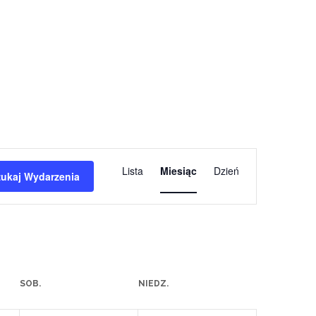
wydarzenia
Lista
Miesiąc
Dzień
Widoki
zukaj Wydarzenia
nawigacja
SOB.
NIEDZ.