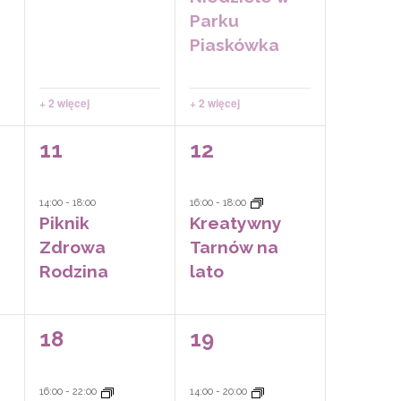
Parku
Piaskówka
+ 2 więcej
+ 2 więcej
1
1
11
12
wydarzenie,
wydarzenie,
14:00
-
18:00
16:00
-
18:00
Piknik
Kreatywny
Zdrowa
Tarnów na
Rodzina
lato
1
3
18
19
wydarzenie,
wydarzeń,
16:00
-
22:00
14:00
-
20:00