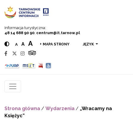
Przejdź do menu
Przejdź do treści
Przejdź do wyszukiwarki
Informacja turystyczna:
48 14 688 90 90
,
centrum@it.tarnow.pl
A
A
A
JĘZYK
MAPA STRONY
Strona główna
/
Wydarzenia
/
„Wracamy na
Księżyc”