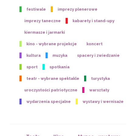
festiwale
imprezy plenerowe
imprezy taneczne
kabarety i stand-upy
kiermasze i jarmarki
kino - wybrane projekcje
koncert
kultura
muzyka
spacery i zwiedzanie
sport
spotkania
teatr - wybrane spektakle
turystyka
uroczystości patriotyczne
warsztaty
wydarzenia specjalne
wystawy i wernisaże