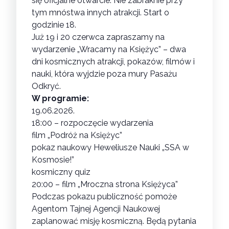
się oficjalne otwarcie. Nie zabraknie przy
tym mnóstwa innych atrakcji. Start o
godzinie 18.
Już 19 i 20 czerwca zapraszamy na
wydarzenie „Wracamy na Księżyc” – dwa
dni kosmicznych atrakcji, pokazów, filmów i
nauki, która wyjdzie poza mury Pasażu
Odkryć.
W programie:
19.06.2026.
18:00 – rozpoczęcie wydarzenia
film „Podróż na Księżyc”
pokaz naukowy
Heweliusze Nauki
„SSA w
Kosmosie!”
kosmiczny quiz
20:00 – film „Mroczna strona Księżyca”
Podczas pokazu publiczność pomoże
Agentom Tajnej Agencji Naukowej
zaplanować misję kosmiczną. Będą pytania