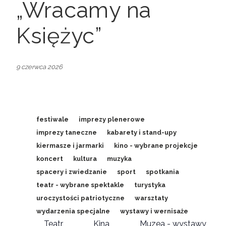
„Wracamy na
Księżyc”
9 czerwca 2026
festiwale
imprezy plenerowe
imprezy taneczne
kabarety i stand-upy
kiermasze i jarmarki
kino - wybrane projekcje
koncert
kultura
muzyka
spacery i zwiedzanie
sport
spotkania
teatr - wybrane spektakle
turystyka
uroczystości patriotyczne
warsztaty
wydarzenia specjalne
wystawy i wernisaże
Teatr
Kina
Muzea - wystawy