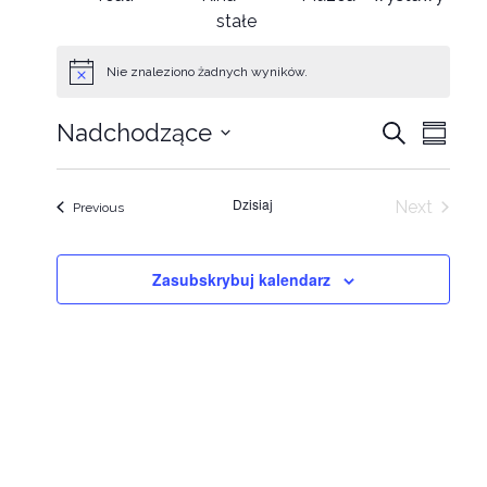
stałe
Nie znaleziono żadnych wyników.
Wydar
wyd
Nadchodzące
Wyszukaj
Summa
Select
Wid
Nawig
date.
naw
Dzisiaj
Next
Wydarzenia
po
Previous
Wydarze
wyszu
Zasubskrybuj kalendarz
i
widok