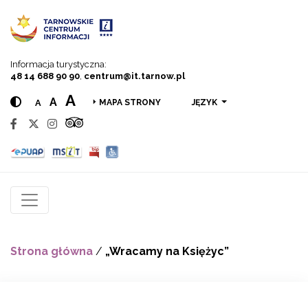
Przejdź do menu
Przejdź do treści
Przejdź do wyszukiwarki
Informacja turystyczna:
48 14 688 90 90
,
centrum@it.tarnow.pl
A
A
A
JĘZYK
MAPA STRONY
Strona główna
/
„Wracamy na Księżyc”