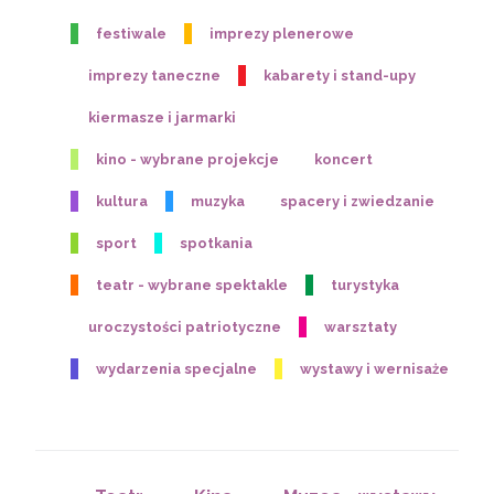
festiwale
imprezy plenerowe
imprezy taneczne
kabarety i stand-upy
kiermasze i jarmarki
kino - wybrane projekcje
koncert
kultura
muzyka
spacery i zwiedzanie
sport
spotkania
teatr - wybrane spektakle
turystyka
uroczystości patriotyczne
warsztaty
wydarzenia specjalne
wystawy i wernisaże