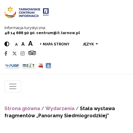
Przejdź do menu
Przejdź do treści
Przejdź do wyszukiwarki
Informacja turystyczna:
48 14 688 90 90
,
centrum@it.tarnow.pl
A
A
A
JĘZYK
MAPA STRONY
Strona główna
/
Wydarzenia
/
Stała wystawa
fragmentów „Panoramy Siedmiogrodzkiej”