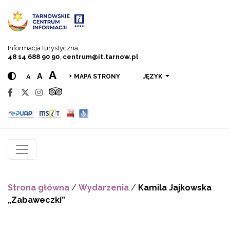
Przejdź do menu
Przejdź do treści
Przejdź do wyszukiwarki
Informacja turystyczna:
48 14 688 90 90
,
centrum@it.tarnow.pl
A
A
A
JĘZYK
MAPA STRONY
Strona główna
/
Wydarzenia
/
Kamila Jajkowska
„Zabaweczki”