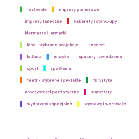
festiwale
imprezy plenerowe
imprezy taneczne
kabarety i stand-upy
kiermasze i jarmarki
kino - wybrane projekcje
koncert
kultura
muzyka
spacery i zwiedzanie
sport
spotkania
teatr - wybrane spektakle
turystyka
uroczystości patriotyczne
warsztaty
wydarzenia specjalne
wystawy i wernisaże