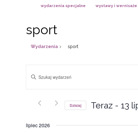
wydarzenia specjalne
wystawy i wernisaże
sport
Wydarzenia
sport
Wydarzenia
Wpisz
Nawigacja
słowo
po
kluczowe.
wyszukiwaniu
Szukaj
i
Teraz
 - 
13 l
wg
Dzisiaj
widokach
słowa
Wybierz
kluczowego
datę.
lipiec 2026
Wydarzenia.