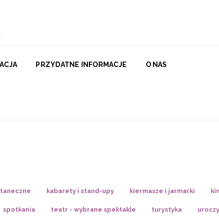
ACJA
PRZYDATNE INFORMACJE
O NAS
 taneczne
kabarety i stand-upy
kiermasze i jarmarki
ki
spotkania
teatr - wybrane spektakle
turystyka
uroczy