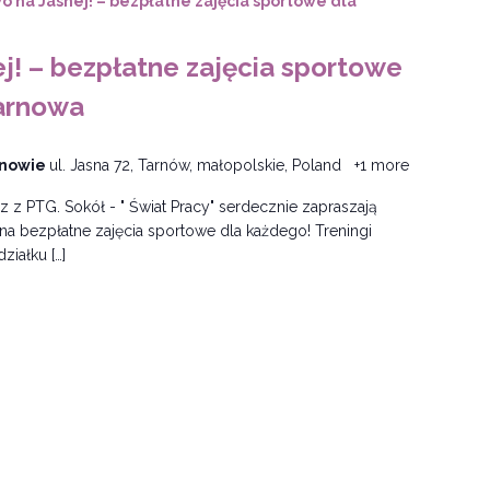
o na Jasnej! – bezpłatne zajęcia sportowe dla
j! – bezpłatne zajęcia sportowe
arnowa
rnowie
ul. Jasna 72, Tarnów, małopolskie, Poland
+1 more
 z PTG. Sokół - " Świat Pracy" serdecznie zapraszają
a bezpłatne zajęcia sportowe dla każdego! Treningi
iałku […]