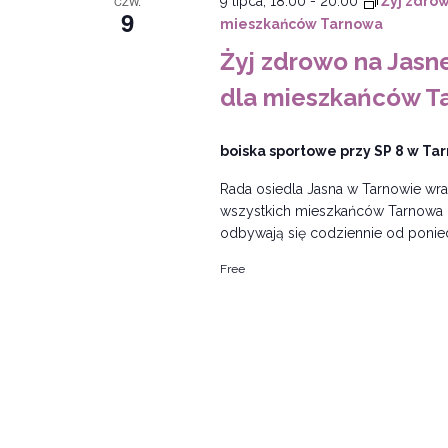
CZW.
9 lipca, 18:00
-
20:00
Żyj zdrow
9
mieszkańców Tarnowa
Żyj zdrowo na Jasne
dla mieszkańców T
boiska sportowe przy SP 8 w Ta
Rada osiedla Jasna w Tarnowie wraz
wszystkich mieszkańców Tarnowa n
odbywają się codziennie od poniedz
Free