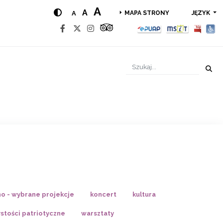
A
A
A
JĘZYK
MAPA STRONY
no - wybrane projekcje
koncert
kultura
stości patriotyczne
warsztaty