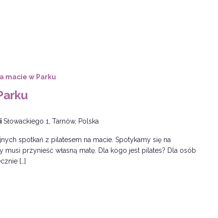
na macie w Parku
Parku
i
Słowackiego 1, Tarnów, Polska
ych spotkań z pilatesem na macie. Spotykamy się na
musi przynieść własną matę. Dla kogo jest pilates? Dla osób
znie […]