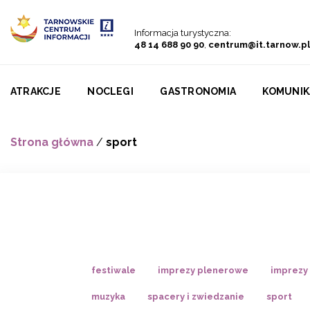
Przejdź do menu
Przejdź do treści
Przejdź do wyszukiwarki
Informacja turystyczna:
48 14 688 90 90
,
centrum@it.tarnow.pl
ATRAKCJE
NOCLEGI
GASTRONOMIA
KOMUNIK
Strona główna
/
sport
festiwale
imprezy plenerowe
imprezy
muzyka
spacery i zwiedzanie
sport