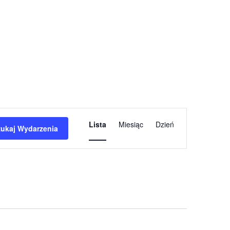
wydarzenia
Lista
Miesiąc
Dzień
Widoki
zukaj Wydarzenia
nawigacja