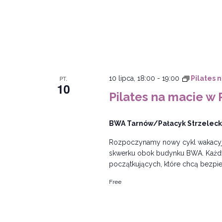
PT.
10 lipca, 18:00
-
19:00
Pilates 
10
Pilates na macie w 
BWA Tarnów/Pałacyk Strzeleck
Rozpoczynamy nowy cykl wakacyjn
skwerku obok budynku BWA. Każdy 
początkujących, które chcą bezpiec
Free