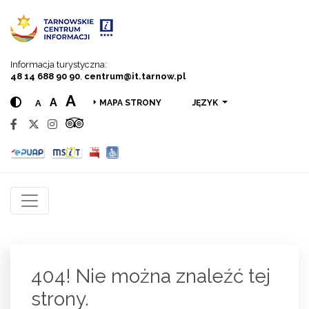
Przejdź do menu
Przejdź do treści
Przejdź do wyszukiwarki
Informacja turystyczna:
48 14 688 90 90
,
centrum@it.tarnow.pl
A
A
A
JĘZYK
MAPA STRONY
404! Nie można znaleźć tej
strony.