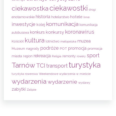
ciekawostki
ciekawostka
drogi
historia
hotele
enotarnowskie
hotelarstwo
Inne
komunikacja
inwestycje
kolej
komunikacja
koronawirus
konkursy
konkurs
autobusowa
kultura
muzea
Kościół
lotnictwo
małopolska
podróże
promocja
nagrody
POT
Muzeum
promocja
sport
rekreacja
remonty
miasta
region
Religia
rowery
turystyka
Tarnów
TCI
transport
Weekendowe wydarzenia w mieście
turystyka rowerowa
wydarzenia
wydarzenie
wystawy
zabytki
Zalipie