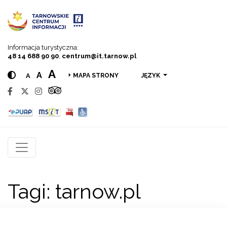
Przejdź do menu
Przejdź do treści
Przejdź do wyszukiwarki
Informacja turystyczna:
48 14 688 90 90
,
centrum@it.tarnow.pl
A
A
A
JĘZYK
MAPA STRONY
Tagi:
tarnow.pl