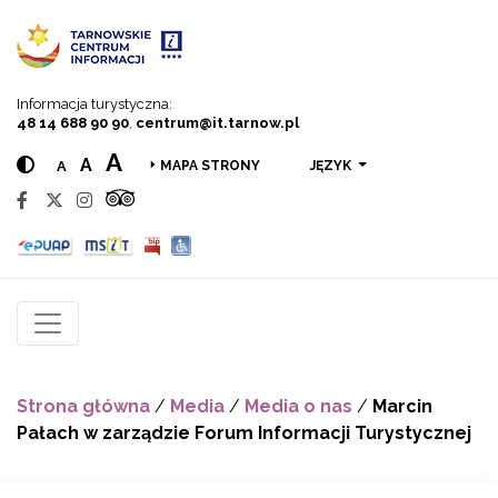
Przejdź do menu
Przejdź do treści
Przejdź do wyszukiwarki
Informacja turystyczna:
48 14 688 90 90
,
centrum@it.tarnow.pl
A
A
A
JĘZYK
MAPA STRONY
Strona główna
/
Media
/
Media o nas
/
Marcin
Pałach w zarządzie Forum Informacji Turystycznej