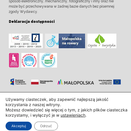
sposób elektroniczny, mechaniczny, fotograficzny i inny oraz nie
może być przechowywana w żadnej bazie danych bez pisemnej
zgody Wydawcy.
Deklaracja dostępności
Zaprojektowanie i wdrożenie:
InTechHouse.com
Używamy ciasteczek, aby zapewnić najlepszą jakość
korzystania z naszej witryny.
Możesz dowiedzieć się więcej o tym, z jakich plików ciasteczka
korzystamy, i wyłączyć je w
ustawieniach
.
Akceptuj
Odrzuć