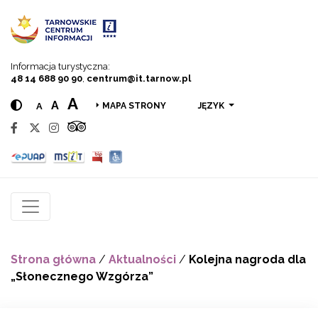
Przejdź do menu
Przejdź do treści
Przejdź do wyszukiwarki
Informacja turystyczna:
48 14 688 90 90
,
centrum@it.tarnow.pl
A
A
A
JĘZYK
MAPA STRONY
Strona główna
/
Aktualności
/
Kolejna nagroda dla
„Słonecznego Wzgórza”