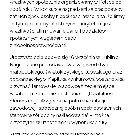
wrażliwych społecznie organizowany w Polsce od
2006 roku. W konkursie nagradzani są pracodawcy
zatrudniający osoby niepełnosprawne, a także firmy,
instytucje i osoby, dla których priorytetem jest
wrażliwość, eliminowanie barier i podziałów
społecznych względem osób
z niepełnosprawnościami.
Uroczysta gala odbyła się 16 września w Lublinie.
Nagrodzono pracodawców z województwa
małopolskiego, świętokrzyskiego, lubelskiego oraz
podkarpackiego. Kapituła konkursowa postanowiła
przyznać tarnowskiej placówce trzecie miejsce
w kategorii zatrudnienie chronione. „Działalność
Słonecznego Wzgórza na polu rehabilitacji
zawodowej i społecznej osób niepełnosprawnych
stanowi wzór godny naśladowania” – można
przeczytać w uzasadnieniu wyboru kapituły.
Statuetki wręczono w sześciu kategoriach: