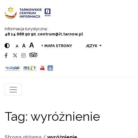
Przejdź do menu
Przejdź do treści
Przejdź do wyszukiwarki
Informacja turystyczna:
48 14 688 90 90
,
centrum@it.tarnow.pl
A
A
A
JĘZYK
MAPA STRONY
Tag:
wyróżnienie
Strona główna
/
wyróżnienie