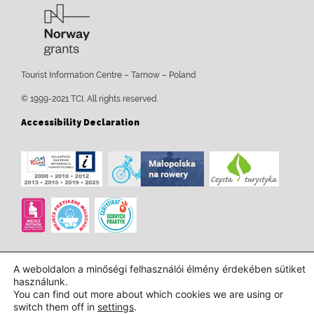
Tourist Information Centre – Tarnow – Poland
© 1999-2021 TCI. All rights reserved.
Accessibility Declaration
A weboldalon a minőségi felhasználói élmény érdekében sütiket
használunk.
You can find out more about which cookies we are using or
switch them off in
settings
.
Tervezés és kivitelezés:
InTechHouse.com