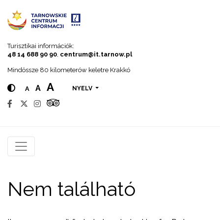
Go to menu
Go to content
Go to search
Turisztikai információk:
48 14 688 90 90
,
centrum@it.tarnow.pl
Mindössze 80 kilometerów keletre Krakkó
A
A
A
NYELV
Nem található