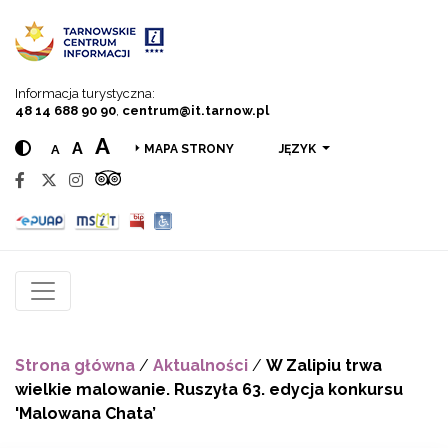
Przejdź do menu
Przejdź do treści
Przejdź do wyszukiwarki
Informacja turystyczna:
48 14 688 90 90
,
centrum@it.tarnow.pl
A
A
A
JĘZYK
MAPA STRONY
Strona główna
/
Aktualności
/
W Zalipiu trwa
wielkie malowanie. Ruszyła 63. edycja konkursu
'Malowana Chata’