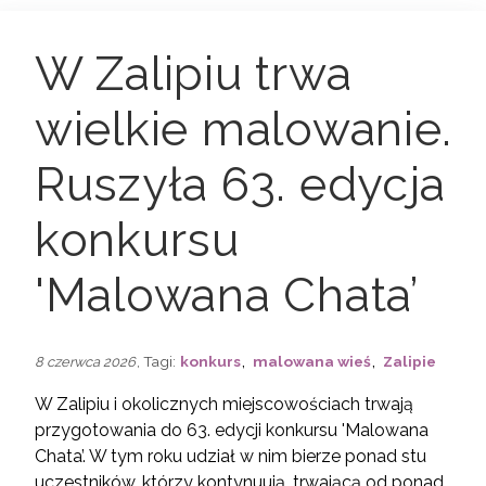
W Zalipiu trwa
wielkie malowanie.
Ruszyła 63. edycja
konkursu
'Malowana Chata’
,
,
, Tagi:
konkurs
malowana wieś
Zalipie
8 czerwca 2026
W Zalipiu i okolicznych miejscowościach trwają
przygotowania do 63. edycji konkursu 'Malowana
Chata’. W tym roku udział w nim bierze ponad stu
uczestników, którzy kontynuują, trwającą od ponad