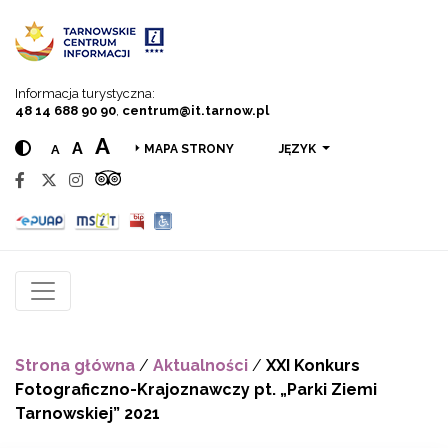
Przejdź do menu
Przejdź do treści
Przejdź do wyszukiwarki
Informacja turystyczna:
48 14 688 90 90
,
centrum@it.tarnow.pl
A
A
A
JĘZYK
MAPA STRONY
Strona główna
/
Aktualności
/
XXI Konkurs
Fotograficzno-Krajoznawczy pt. „Parki Ziemi
Tarnowskiej” 2021