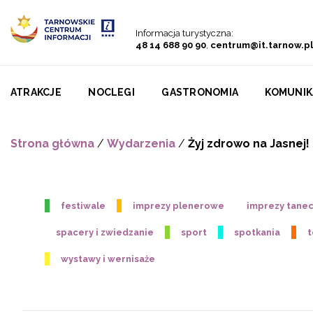
Przejdź do menu
Przejdź do treści
Przejdź do wyszukiwarki
Informacja turystyczna:
48 14 688 90 90
,
centrum@it.tarnow.pl
ATRAKCJE
NOCLEGI
GASTRONOMIA
KOMUNIK
Strona główna
/
Wydarzenia
/
Żyj zdrowo na Jasnej
festiwale
imprezy plenerowe
imprezy tane
spacery i zwiedzanie
sport
spotkania
t
wystawy i wernisaże