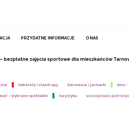
ACJA
PRZYDATNE INFORMACJE
O NAS
! – bezpłatne zajęcia sportowe dla mieszkańców Tarno
czne
kabarety i stand-upy
kiermasze i jarmarki
kino 
eatr - wybrane spektakle
turystyka
uroczystości patrioty