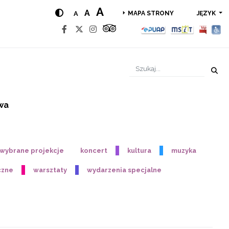
A
A
A
JĘZYK
MAPA STRONY
wa
- wybrane projekcje
koncert
kultura
muzyka
czne
warsztaty
wydarzenia specjalne