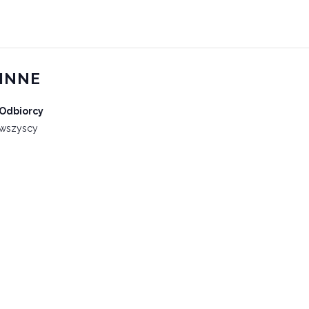
INNE
Odbiorcy
wszyscy