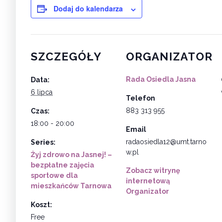
Dodaj do kalendarza
SZCZEGÓŁY
ORGANIZATOR
Rada Osiedla Jasna
Data:
6 lipca
Telefon
883 313 955
Czas:
18:00 - 20:00
Email
radaosiedla12@umt.tarno
Series:
w.pl
Żyj zdrowo na Jasnej! –
bezpłatne zajęcia
Zobacz witrynę
sportowe dla
internetową
mieszkańców Tarnowa
Organizator
Koszt:
Free