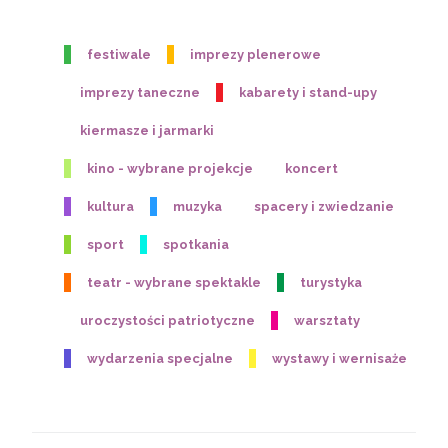
festiwale
imprezy plenerowe
imprezy taneczne
kabarety i stand-upy
kiermasze i jarmarki
kino - wybrane projekcje
koncert
kultura
muzyka
spacery i zwiedzanie
sport
spotkania
teatr - wybrane spektakle
turystyka
uroczystości patriotyczne
warsztaty
wydarzenia specjalne
wystawy i wernisaże