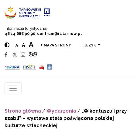
Przejdź do menu
Przejdź do treści
Przejdź do wyszukiwarki
Informacja turystyczna:
48 14 688 90 90
,
centrum@it.tarnow.pl
A
A
A
JĘZYK
MAPA STRONY
Strona główna
/
Wydarzenia
/
„W kontuszu i przy
szabli” – wystawa stała poświęcona polskiej
kulturze szlacheckiej