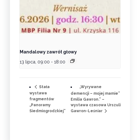
Mandalowy zawrót głowy
13 lipca, 09:00
-
18:00
„Wyrywane
Stała
wystawa
demencji – mojej mamie”
fragmentów
Emilia Gawron.” –
„Panoramy
wystawa czasowa Urszuli
Siedmiogrodzkiej”
Gawron-Leśniar