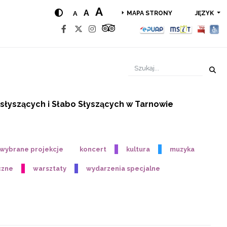
A
A
A
JĘZYK
MAPA STRONY
słyszących i Słabo Słyszących w Tarnowie
- wybrane projekcje
koncert
kultura
muzyka
czne
warsztaty
wydarzenia specjalne