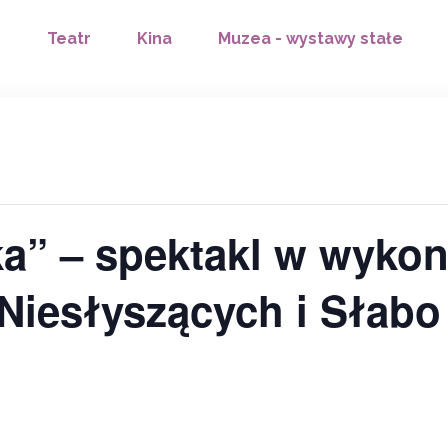
Teatr
Kina
Muzea - wystawy stałe
a” – spektakl w wyko
Niesłyszących i Słab