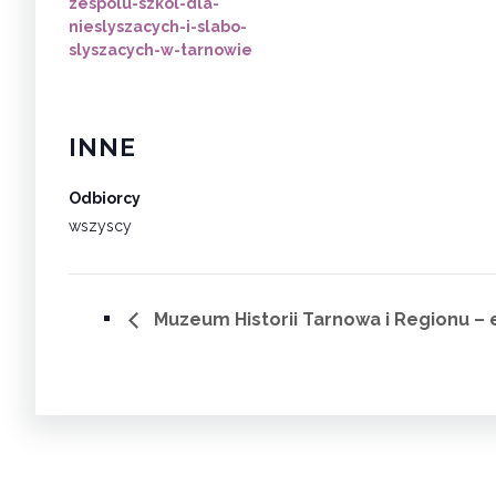
zespolu-szkol-dla-
nieslyszacych-i-slabo-
slyszacych-w-tarnowie
INNE
Odbiorcy
wszyscy
Muzeum Historii Tarnowa i Regionu – 