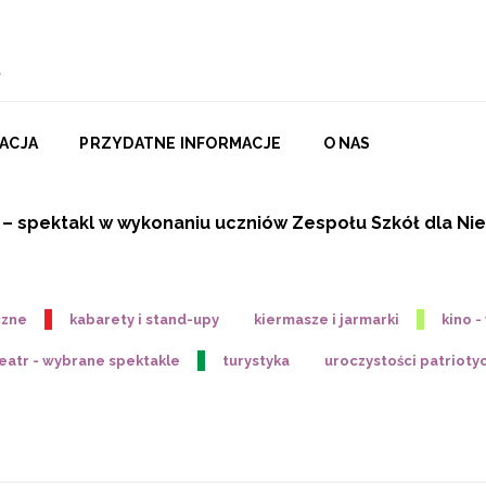
ACJA
PRZYDATNE INFORMACJE
O NAS
– spektakl w wykonaniu uczniów Zespołu Szkół dla Nie
czne
kabarety i stand-upy
kiermasze i jarmarki
kino 
eatr - wybrane spektakle
turystyka
uroczystości patrioty