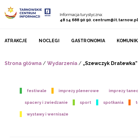
Przejdź do menu
Przejdź do treści
Przejdź do wyszukiwarki
Informacja turystyczna:
48 14 688 90 90
,
centrum@it.tarnow.pl
ATRAKCJE
NOCLEGI
GASTRONOMIA
KOMUNIK
Strona główna
/
Wydarzenia
/
„Szewczyk Dratewka” 
festiwale
imprezy plenerowe
imprezy tane
spacery i zwiedzanie
sport
spotkania
t
wystawy i wernisaże