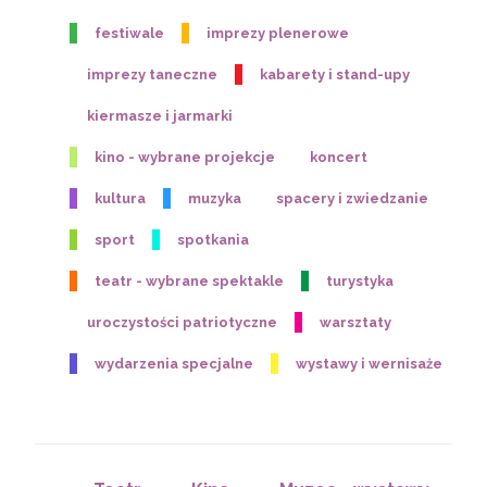
festiwale
imprezy plenerowe
imprezy taneczne
kabarety i stand-upy
kiermasze i jarmarki
kino - wybrane projekcje
koncert
kultura
muzyka
spacery i zwiedzanie
sport
spotkania
teatr - wybrane spektakle
turystyka
uroczystości patriotyczne
warsztaty
wydarzenia specjalne
wystawy i wernisaże