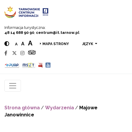
Przejdź do menu
Przejdź do treści
Przejdź do wyszukiwarki
Informacja turystyczna:
48 14 688 90 90
,
centrum@it.tarnow.pl
A
A
A
JĘZYK
MAPA STRONY
Strona główna
/
Wydarzenia
/
Majowe
Janowinnice