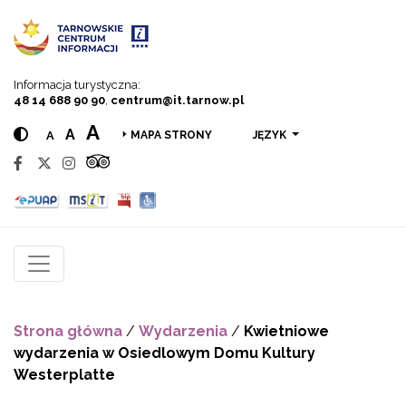
Przejdź do menu
Przejdź do treści
Przejdź do wyszukiwarki
Informacja turystyczna:
48 14 688 90 90
,
centrum@it.tarnow.pl
A
A
A
JĘZYK
MAPA STRONY
Strona główna
/
Wydarzenia
/
Kwietniowe
wydarzenia w Osiedlowym Domu Kultury
Westerplatte