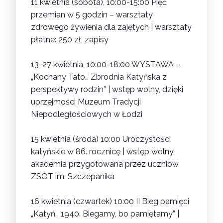
11 kwietnia (sobota), 10:00-15:00
Pięć
przemian w 5 godzin – warsztaty
zdrowego żywienia dla zajętych
| warsztaty
płatne: 250 zł, zapisy
13-27 kwietnia, 10:00-18:00
WYSTAWA –
„Kochany Tato… Zbrodnia Katyńska z
perspektywy rodzin”
| wstęp wolny, dzięki
uprzejmości Muzeum Tradycji
Niepodległościowych w Łodzi
15 kwietnia (środa) 10:00
Uroczystości
katyńskie w 86. rocznicę
| wstęp wolny,
akademia przygotowana przez uczniów
ZSOT im. Szczepanika
16 kwietnia (czwartek) 10:00
II Bieg pamięci
„Katyń… 1940. Biegamy, bo pamiętamy”
|