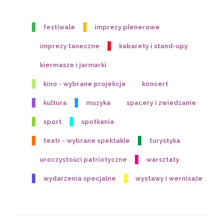
festiwale
imprezy plenerowe
imprezy taneczne
kabarety i stand-upy
kiermasze i jarmarki
kino - wybrane projekcje
koncert
kultura
muzyka
spacery i zwiedzanie
sport
spotkania
teatr - wybrane spektakle
turystyka
uroczystości patriotyczne
warsztaty
wydarzenia specjalne
wystawy i wernisaże