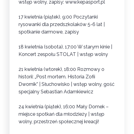
wstęp wolny, zapisy:
www.kepasport.pl
17 kwietnia (piątek), 9:00
Poczytanki
rysowanki dla przedszkolaków 5-6 lat
|
spotkanie darmowe, zapisy
18 kwietnia (sobota), 17:00
W starym kinie |
Koncert zespołu STOLAT
| wstęp wolny
21 kwietnia (wtorek), 18:00
Rozmowy o
historii: „Post mortem. Historia Zofii
Dwornik” | Słuchowisko
| wstęp wolny, gość
specjalny
Sebastian Adamkiewicz
24 kwietnia (piątek), 16:00
Mały Domek –
miejsce spotkań dla młodzieży
| wstęp
wolny, przestrzeń społecznej kreacji!