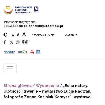
Przejdź do menu
Przejdź do treści
Przejdź do wyszukiwarki
Informacja turystyczna:
48 14 688 90 90
,
centrum@it.tarnow.pl
A
A
A
JĘZYK
MAPA STRONY
Strona główna
/
Wydarzenia
/
„Echa natury.
Ulotność i trwanie – malarstwo Lucja Radwan,
fotografie Zenon Kosiniak-Kamysz”- wystawa