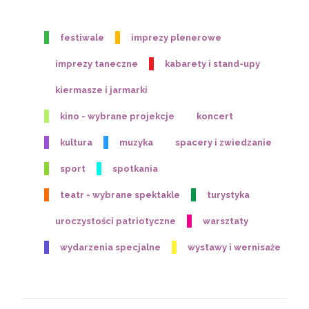
festiwale
imprezy plenerowe
imprezy taneczne
kabarety i stand-upy
kiermasze i jarmarki
kino - wybrane projekcje
koncert
kultura
muzyka
spacery i zwiedzanie
sport
spotkania
teatr - wybrane spektakle
turystyka
uroczystości patriotyczne
warsztaty
wydarzenia specjalne
wystawy i wernisaże