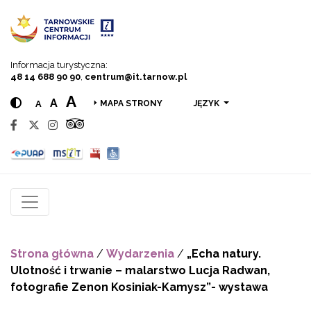
Przejdź do menu
Przejdź do treści
Przejdź do wyszukiwarki
Informacja turystyczna:
48 14 688 90 90
,
centrum@it.tarnow.pl
A
A
A
JĘZYK
MAPA STRONY
Strona główna
/
Wydarzenia
/
„Echa natury.
Ulotność i trwanie – malarstwo Lucja Radwan,
fotografie Zenon Kosiniak-Kamysz”- wystawa