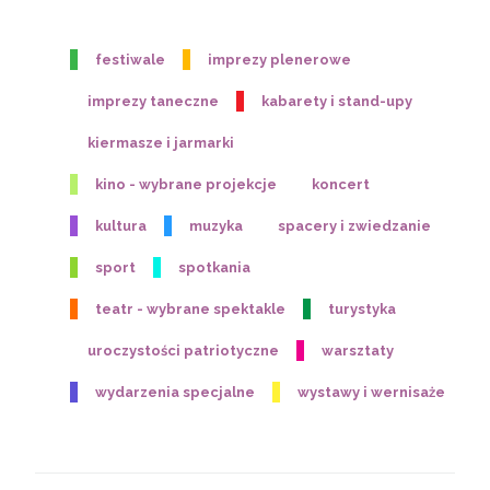
festiwale
imprezy plenerowe
imprezy taneczne
kabarety i stand-upy
kiermasze i jarmarki
kino - wybrane projekcje
koncert
kultura
muzyka
spacery i zwiedzanie
sport
spotkania
teatr - wybrane spektakle
turystyka
uroczystości patriotyczne
warsztaty
wydarzenia specjalne
wystawy i wernisaże