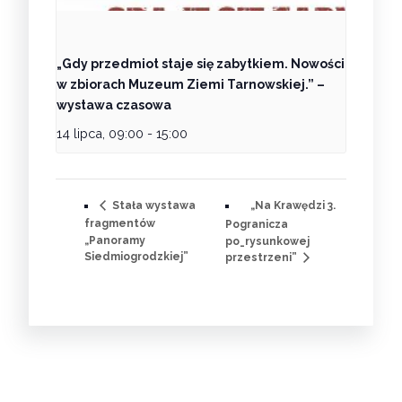
„Gdy przedmiot staje się zabytkiem. Nowości
w zbiorach Muzeum Ziemi Tarnowskiej.” –
wystawa czasowa
14 lipca, 09:00
-
15:00
„Na Krawędzi 3.
Stała wystawa
fragmentów
Pogranicza
„Panoramy
po_rysunkowej
Siedmiogrodzkiej”
przestrzeni”