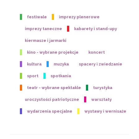
festiwale
imprezy plenerowe
imprezy taneczne
kabarety i stand-upy
kiermasze i jarmarki
kino - wybrane projekcje
koncert
kultura
muzyka
spacery i zwiedzanie
sport
spotkania
teatr - wybrane spektakle
turystyka
uroczystości patriotyczne
warsztaty
wydarzenia specjalne
wystawy i wernisaże