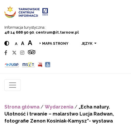
Przejdź do menu
Przejdź do treści
Przejdź do wyszukiwarki
Informacja turystyczna:
48 14 688 90 90
,
centrum@it.tarnow.pl
A
A
A
JĘZYK
MAPA STRONY
Strona główna
/
Wydarzenia
/
„Echa natury.
Ulotność i trwanie – malarstwo Lucja Radwan,
fotografie Zenon Kosiniak-Kamysz”- wystawa