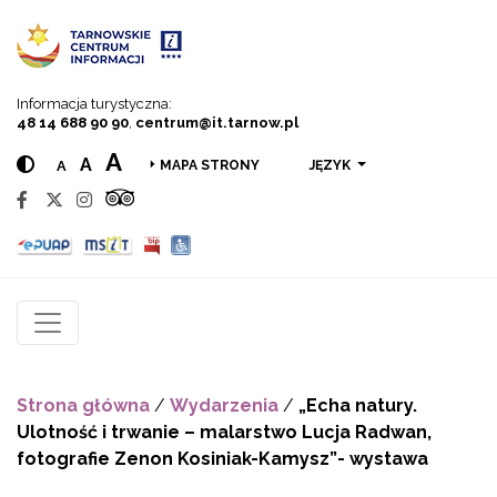
Przejdź do menu
Przejdź do treści
Przejdź do wyszukiwarki
Informacja turystyczna:
48 14 688 90 90
,
centrum@it.tarnow.pl
A
A
A
JĘZYK
MAPA STRONY
Strona główna
/
Wydarzenia
/
„Echa natury.
Ulotność i trwanie – malarstwo Lucja Radwan,
fotografie Zenon Kosiniak-Kamysz”- wystawa