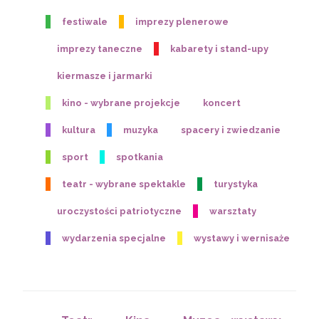
festiwale
imprezy plenerowe
imprezy taneczne
kabarety i stand-upy
kiermasze i jarmarki
kino - wybrane projekcje
koncert
kultura
muzyka
spacery i zwiedzanie
sport
spotkania
teatr - wybrane spektakle
turystyka
uroczystości patriotyczne
warsztaty
wydarzenia specjalne
wystawy i wernisaże