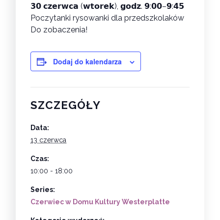
𝟯𝟬 𝗰𝘇𝗲𝗿𝘄𝗰𝗮 (𝘄𝘁𝗼𝗿𝗲𝗸), 𝗴𝗼𝗱𝘇. 𝟵:𝟬𝟬–𝟵:𝟰𝟱
Poczytanki rysowanki dla przedszkolaków
Do zobaczenia!
Dodaj do kalendarza
SZCZEGÓŁY
Data:
13 czerwca
Czas:
10:00 - 18:00
Series:
Czerwiec w Domu Kultury Westerplatte