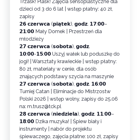
Trzask! Plask! Zajęcia sensoplastyczne dla
dzieci od 3 do 6 lat
| wstęp płatny: 40 zł,
zapisy
𝟮𝟲 𝗰𝘇𝗲𝗿𝘄𝗰𝗮 (𝗽𝗶𝗮̨𝘁𝗲𝗸), 𝗴𝗼𝗱𝘇. 𝟭𝟳:𝟬𝟬–
𝟮𝟭:𝟬𝟬
Mały Domek | Przestrzeń dla
młodzieży
𝟮𝟳 𝗰𝘇𝗲𝗿𝘄𝗰𝗮 (𝘀𝗼𝗯𝗼𝘁𝗮), 𝗴𝗼𝗱𝘇.
𝟭𝟬:𝟬𝟬-𝟭𝟱:𝟬𝟬
Uszyj wałek lub poduszkę do
jogi! | Warsztaty krawieckie
| wstęp płatny:
80 zł, materiały w cenie, dla osób
znających podstawy szycia na maszynie
𝟮𝟳 𝗰𝘇𝗲𝗿𝘄𝗰𝗮 (𝘀𝗼𝗯𝗼𝘁𝗮), 𝗴𝗼𝗱𝘇. 𝟭𝟲:𝟬𝟬
Turniej Catan | Eliminacje do Mistrzostw
Polski 2026
| wstęp wolny, zapisy do 25.06
na: m.trusz@tck.pl
𝟮𝟴 𝗰𝘇𝗲𝗿𝘄𝗰𝗮 (𝗻𝗶𝗲𝗱𝘇𝗶𝗲𝗹𝗮), 𝗴𝗼𝗱𝘇. 𝟭𝟭:𝟬𝟬–
𝟭𝟴:𝟬𝟬
Dzika muzyka! | Śpiew biały i
instrumenty
| nabór do projektu
śpiewaczego, zajęcia płatne: 100 zł, zapisy