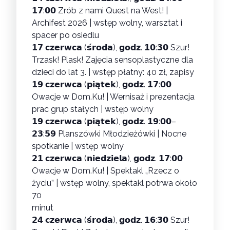
𝟭𝟳:𝟬𝟬
Zrób z nami Quest na West! |
Archifest 2026
| wstęp wolny, warsztat i
spacer po osiedlu
𝟭𝟳 𝗰𝘇𝗲𝗿𝘄𝗰𝗮 (𝘀́𝗿𝗼𝗱𝗮), 𝗴𝗼𝗱𝘇. 𝟭𝟬:𝟯𝟬
Szur!
Trzask! Plask! Zajęcia sensoplastyczne dla
dzieci do lat 3.
| wstęp płatny: 40 zł, zapisy
𝟭𝟵 𝗰𝘇𝗲𝗿𝘄𝗰𝗮 (𝗽𝗶𝗮̨𝘁𝗲𝗸), 𝗴𝗼𝗱𝘇. 𝟭𝟳:𝟬𝟬
Owacje w Dom.Ku! | Wernisaż i prezentacja
prac grup stałych
| wstęp wolny
𝟭𝟵 𝗰𝘇𝗲𝗿𝘄𝗰𝗮 (𝗽𝗶𝗮̨𝘁𝗲𝗸), 𝗴𝗼𝗱𝘇. 𝟭𝟵:𝟬𝟬–
𝟮𝟯:𝟱𝟵
Planszówki Młodzieżówki | Nocne
spotkanie
| wstęp wolny
𝟮𝟭 𝗰𝘇𝗲𝗿𝘄𝗰𝗮 (𝗻𝗶𝗲𝗱𝘇𝗶𝗲𝗹𝗮), 𝗴𝗼𝗱𝘇. 𝟭𝟳:𝟬𝟬
Owacje w Dom.Ku! | Spektakl „Rzecz o
życiu”
| wstęp wolny, spektakl potrwa około
70
minut
𝟮𝟰 𝗰𝘇𝗲𝗿𝘄𝗰𝗮 (𝘀́𝗿𝗼𝗱𝗮), 𝗴𝗼𝗱𝘇. 𝟭𝟲:𝟯𝟬
Szur!