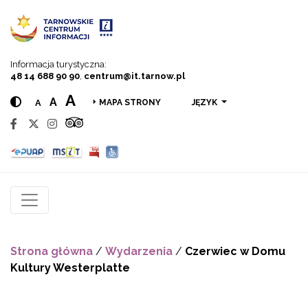
Przejdź do menu
Przejdź do treści
Przejdź do wyszukiwarki
Informacja turystyczna:
48 14 688 90 90
,
centrum@it.tarnow.pl
A
A
A
JĘZYK
MAPA STRONY
Strona główna
/
Wydarzenia
/
Czerwiec w Domu
Kultury Westerplatte