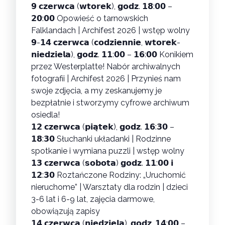
𝟵 𝗰𝘇𝗲𝗿𝘄𝗰𝗮 (𝘄𝘁𝗼𝗿𝗲𝗸), 𝗴𝗼𝗱𝘇. 𝟭𝟴:𝟬𝟬 –
𝟮𝟬:𝟬𝟬
Opowieść o tarnowskich
Falklandach | Archifest 2026
| wstęp wolny
𝟵-𝟭𝟰 𝗰𝘇𝗲𝗿𝘄𝗰𝗮 (𝗰𝗼𝗱𝘇𝗶𝗲𝗻𝗻𝗶𝗲, 𝘄𝘁𝗼𝗿𝗲𝗸-
𝗻𝗶𝗲𝗱𝘇𝗶𝗲𝗹𝗮), 𝗴𝗼𝗱𝘇. 𝟭𝟭:𝟬𝟬 – 𝟭𝟲:𝟬𝟬
Konikiem
przez Westerplatte! Nabór archiwalnych
fotografii | Archifest 2026
| Przynieś nam
swoje zdjęcia, a my zeskanujemy je
bezpłatnie i stworzymy cyfrowe archiwum
osiedla!
𝟭𝟮 𝗰𝘇𝗲𝗿𝘄𝗰𝗮 (𝗽𝗶𝗮̨𝘁𝗲𝗸), 𝗴𝗼𝗱𝘇. 𝟭𝟲:𝟯𝟬 –
𝟭𝟴:𝟯𝟬
Słuchanki układanki | Rodzinne
spotkanie i wymiana puzzli
| wstęp wolny
𝟭𝟯 𝗰𝘇𝗲𝗿𝘄𝗰𝗮 (𝘀𝗼𝗯𝗼𝘁𝗮) 𝗴𝗼𝗱𝘇. 𝟭𝟭:𝟬𝟬 𝗶
𝟭𝟮:𝟯𝟬
Roztańczone Rodziny: „Uruchomić
nieruchome” | Warsztaty dla rodzin
| dzieci
3-6 lat i 6-9 lat, zajęcia darmowe,
obowiązują zapisy
𝟭𝟰 𝗰𝘇𝗲𝗿𝘄𝗰𝗮 (𝗻𝗶𝗲𝗱𝘇𝗶𝗲𝗹𝗮), 𝗴𝗼𝗱𝘇. 𝟭𝟰:𝟬𝟬 –