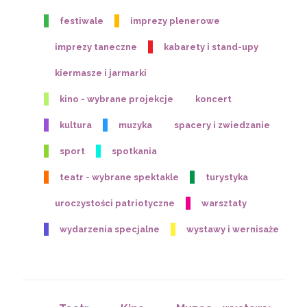
festiwale
imprezy plenerowe
imprezy taneczne
kabarety i stand-upy
kiermasze i jarmarki
kino - wybrane projekcje
koncert
kultura
muzyka
spacery i zwiedzanie
sport
spotkania
teatr - wybrane spektakle
turystyka
uroczystości patriotyczne
warsztaty
wydarzenia specjalne
wystawy i wernisaże