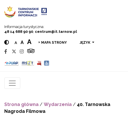
Przejdź do menu
Przejdź do treści
Przejdź do wyszukiwarki
Informacja turystyczna:
48 14 688 90 90
,
centrum@it.tarnow.pl
A
A
A
JĘZYK
MAPA STRONY
Strona główna
/
Wydarzenia
/
40. Tarnowska
Nagroda Filmowa