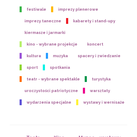
festiwale
imprezy plenerowe
imprezy taneczne
kabarety i stand-upy
kiermasze i jarmarki
kino - wybrane projekcje
koncert
kultura
muzyka
spacery i zwiedzanie
sport
spotkania
teatr - wybrane spektakle
turystyka
uroczystości patriotyczne
warsztaty
wydarzenia specjalne
wystawy i wernisaże