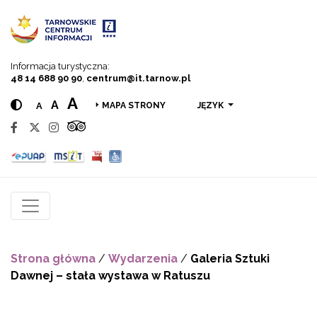
Przejdź do menu
Przejdź do treści
Przejdź do wyszukiwarki
Informacja turystyczna:
48 14 688 90 90
,
centrum@it.tarnow.pl
A
A
A
JĘZYK
MAPA STRONY
Strona główna
/
Wydarzenia
/
Galeria Sztuki
Dawnej – stała wystawa w Ratuszu