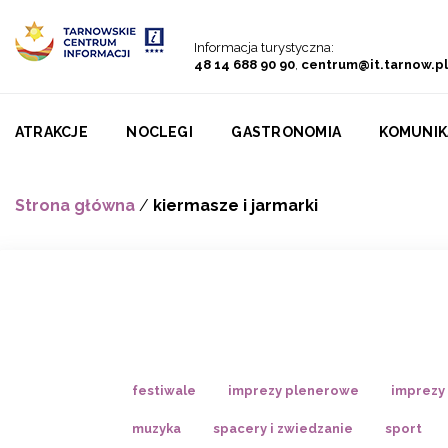
Przejdź do menu
Przejdź do treści
Przejdź do wyszukiwarki
Informacja turystyczna:
48 14 688 90 90
,
centrum@it.tarnow.pl
ATRAKCJE
NOCLEGI
GASTRONOMIA
KOMUNIK
Strona główna
/
kiermasze i jarmarki
festiwale
imprezy plenerowe
imprezy
muzyka
spacery i zwiedzanie
sport