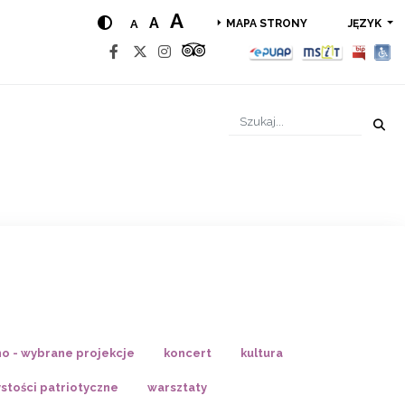
A
A
A
JĘZYK
MAPA STRONY
no - wybrane projekcje
koncert
kultura
stości patriotyczne
warsztaty