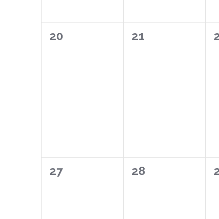
0
0
20
21
wydarzeń,
wydarzeń,
0
0
27
28
wydarzeń,
wydarzeń,