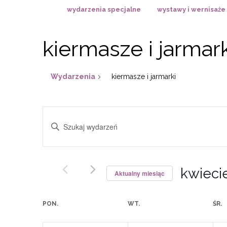
wydarzenia specjalne
wystawy i wernisaże
kiermasze i jarmark
Wydarzenia
kiermasze i jarmarki
Wydarzenia
Wpisz
Nawigacja
słowo
po
kluczowe.
wyszukiwaniu
Szukaj
i
kwieci
wg
Aktualny miesiąc
widokach
słowa
Wybierz
kluczowego
datę.
Kalendarz
PON.
WT.
ŚR.
Wydarzenia.
Wydarzenia