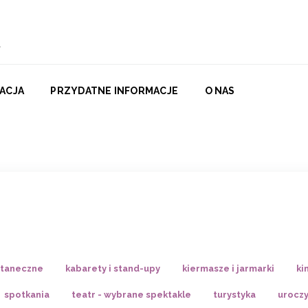
ACJA
PRZYDATNE INFORMACJE
O NAS
 taneczne
kabarety i stand-upy
kiermasze i jarmarki
ki
spotkania
teatr - wybrane spektakle
turystyka
uroczy