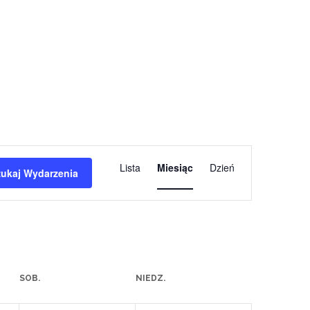
wydarzenia
Lista
Miesiąc
Dzień
Widoki
zukaj Wydarzenia
nawigacja
SOB.
NIEDZ.