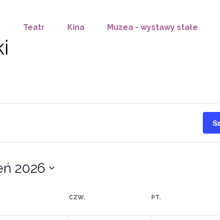
Teatr
Kina
Muzea - wystawy stałe
i
S
eń 2026
CZW.
PT.