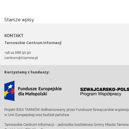
Nawigacja
Starsze wpisy
po
KONTAKT
wpisach
Tarnowskie Centrum Informacji
+48 14 688 90 90
centrum@it.tarnow.pl
Korzystamy z funduszy:
Projekt IDEA TARNÓW dofinansowany przez Fundusze Szwajcarskie wspierają
w Unii Europejskiej oraz budżet państwa
Tarnowskie Centrum Informacji – jednostka budżetowa Gminy Miasta Tarnow