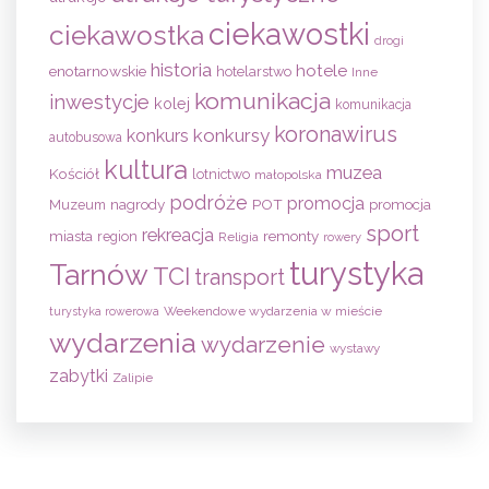
ciekawostki
ciekawostka
drogi
historia
hotele
enotarnowskie
hotelarstwo
Inne
komunikacja
inwestycje
kolej
komunikacja
koronawirus
konkursy
konkurs
autobusowa
kultura
muzea
Kościół
lotnictwo
małopolska
podróże
promocja
nagrody
POT
Muzeum
promocja
sport
rekreacja
remonty
miasta
region
Religia
rowery
turystyka
Tarnów
TCI
transport
Weekendowe wydarzenia w mieście
turystyka rowerowa
wydarzenia
wydarzenie
wystawy
zabytki
Zalipie