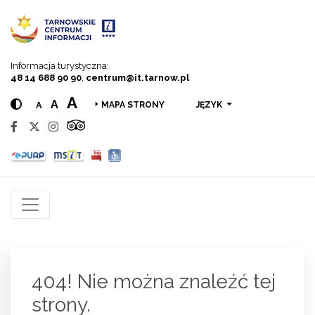
Przejdź do menu
Przejdź do treści
Przejdź do wyszukiwarki
Informacja turystyczna:
48 14 688 90 90
,
centrum@it.tarnow.pl
A
A
A
JĘZYK
MAPA STRONY
404! Nie można znaleźć tej
strony.