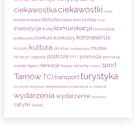
ciekawostki
ciekawostka
drogi
historia
hotele
enotarnowskie
hotelarstwo
Inne
komunikacja
inwestycje
kolej
komunikacja
koronawirus
konkursy
konkurs
autobusowa
kultura
muzea
Kościół
lotnictwo
małopolska
podróże
promocja
nagrody
POT
Muzeum
promocja
sport
rekreacja
remonty
miasta
region
Religia
rowery
turystyka
Tarnów
TCI
transport
Weekendowe wydarzenia w mieście
turystyka rowerowa
wydarzenia
wydarzenie
wystawy
zabytki
Zalipie