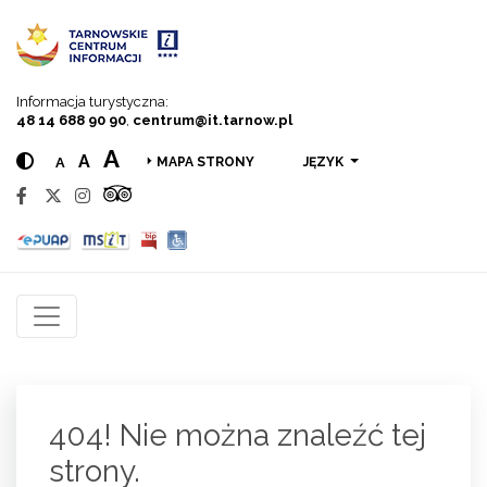
Przejdź do menu
Przejdź do treści
Przejdź do wyszukiwarki
Informacja turystyczna:
48 14 688 90 90
,
centrum@it.tarnow.pl
A
A
A
JĘZYK
MAPA STRONY
404! Nie można znaleźć tej
strony.