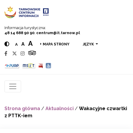
Przejdź do menu
Przejdź do treści
Przejdź do wyszukiwarki
Informacja turystyczna:
48 14 688 90 90
,
centrum@it.tarnow.pl
A
A
A
JĘZYK
MAPA STRONY
Strona główna
/
Aktualności
/
Wakacyjne czwartki
z PTTK-iem