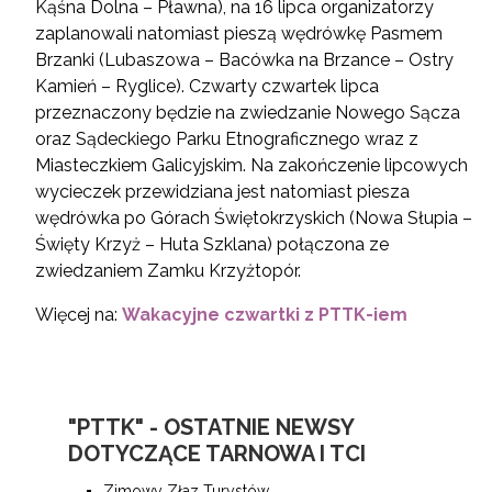
Kąśna Dolna – Pławna), na 16 lipca organizatorzy
zaplanowali natomiast pieszą wędrówkę Pasmem
Brzanki (Lubaszowa – Bacówka na Brzance – Ostry
Kamień – Ryglice). Czwarty czwartek lipca
przeznaczony będzie na zwiedzanie Nowego Sącza
oraz Sądeckiego Parku Etnograficznego wraz z
Miasteczkiem Galicyjskim. Na zakończenie lipcowych
wycieczek przewidziana jest natomiast piesza
wędrówka po Górach Świętokrzyskich (Nowa Słupia –
Święty Krzyż – Huta Szklana) połączona ze
zwiedzaniem Zamku Krzyżtopór.
Więcej na:
Wakacyjne czwartki z PTTK-iem
"PTTK" - OSTATNIE NEWSY
DOTYCZĄCE TARNOWA I TCI
Zimowy Złaz Turystów