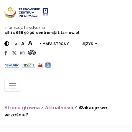
Przejdź do menu
Przejdź do treści
Przejdź do wyszukiwarki
Informacja turystyczna:
48 14 688 90 90
,
centrum@it.tarnow.pl
A
A
A
JĘZYK
MAPA STRONY
Strona główna
/
Aktualności
/
Wakacje we
wrześniu?