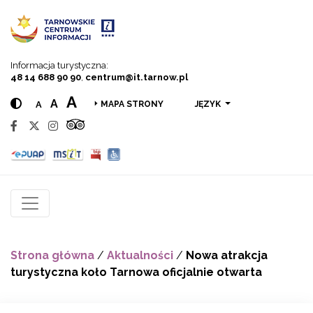
Przejdź do menu
Przejdź do treści
Przejdź do wyszukiwarki
Informacja turystyczna:
48 14 688 90 90
,
centrum@it.tarnow.pl
A
A
A
JĘZYK
MAPA STRONY
Strona główna
/
Aktualności
/
Nowa atrakcja
turystyczna koło Tarnowa oficjalnie otwarta