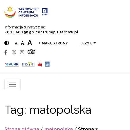
Przejdź do menu
Przejdź do treści
Przejdź do wyszukiwarki
Informacja turystyczna:
48 14 688 90 90
,
centrum@it.tarnow.pl
A
A
A
JĘZYK
MAPA STRONY
Tag:
małopolska
Strona główna
/
małopolska
/
Strona 2