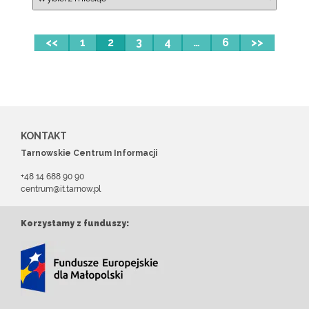
<<
1
2
3
4
…
6
>>
KONTAKT
Tarnowskie Centrum Informacji
+48 14 688 90 90
centrum@it.tarnow.pl
Korzystamy z funduszy: