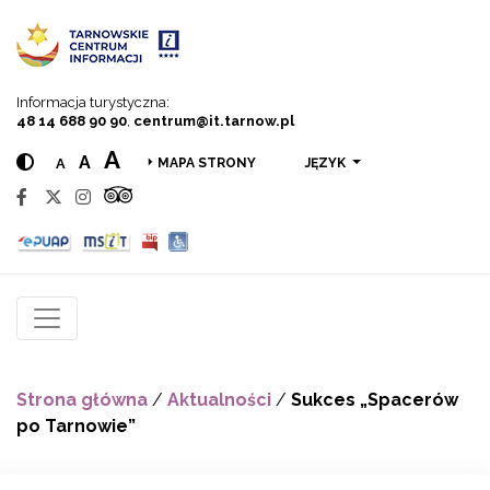
Przejdź do menu
Przejdź do treści
Przejdź do wyszukiwarki
Informacja turystyczna:
48 14 688 90 90
,
centrum@it.tarnow.pl
A
A
A
JĘZYK
MAPA STRONY
Strona główna
/
Aktualności
/
Sukces „Spacerów
po Tarnowie”